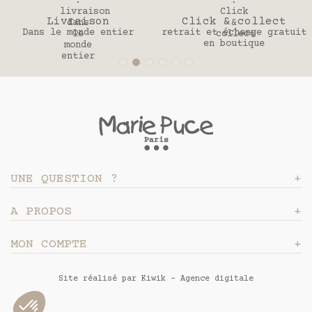
Click & collect
30 jours
r
retrait et échange gratuit
Pour changer d’avi
en boutique
UNE QUESTION ?
A PROPOS
MON COMPTE
Site réalisé par Kiwik - Agence digitale