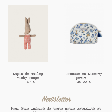
AJOUTER AU PANIER
AJOUTER AU PANIER
Lapin de Maileg
Trousse en Liberty
Vichy rouge
petit...
Prix
Prix
11,67 €
25,00 €
Newsletter
Pour être informé de toute notre actualité et