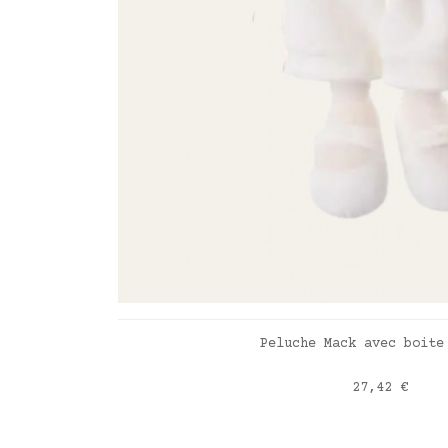
AJOUTER AU PANI
Peluche Mack avec boite
Prix
27,42 €
blanc