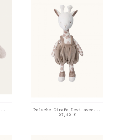
R
AJOUTER AU PANIER
...
Peluche Girafe Levi avec...
Prix
27,42 €
beige