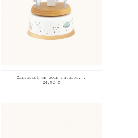
AJOUTER AU PANIER
Carrousel en bois naturel...
Prix
24,92 €