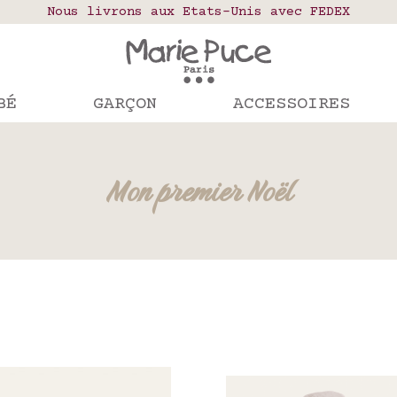
elais colis en France, Belgique, Luxembourg, Port
Nous livrons aux Etats-Unis avec FEDEX
Notre site part en vacances !
mandes passées après le 4 août seront expédiées le
BÉ
GARÇON
ACCESSOIRES
Mon premier Noël