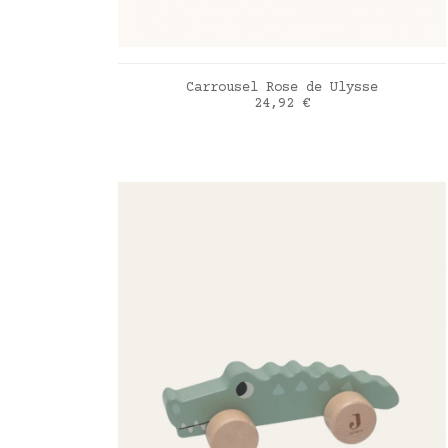
AJOUTER AU PANIER
Carrousel Rose de Ulysse
Prix
24,92 €