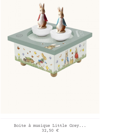
AJOUTER AU PANIER
Boite à musique Little Grey...
Prix
32,50 €