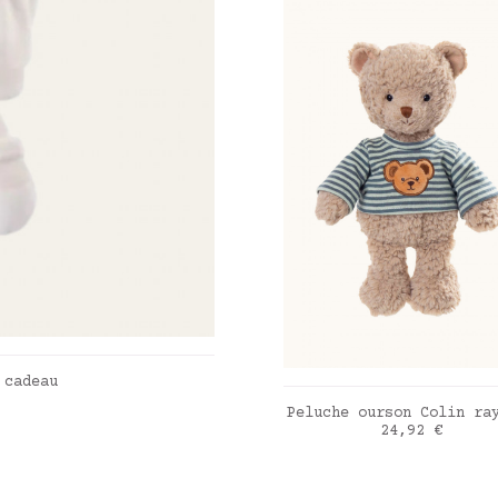
ER
 cadeau
AJOUTER AU PANIE
Peluche ourson Colin ra
Prix
24,92 €
rayé bleu