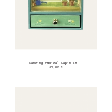
AJOUTER AU PANIER
Dancing musical Lapin GM...
Prix
39,08 €