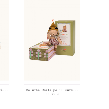
R
AJOUTER AU PANIER
yé...
Peluche Emile petit ours...
Prix
33,25 €