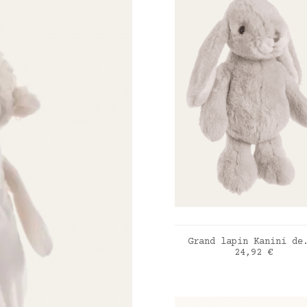
AJOUTER AU PANIE
Grand lapin Kanini de
Prix
24,92 €