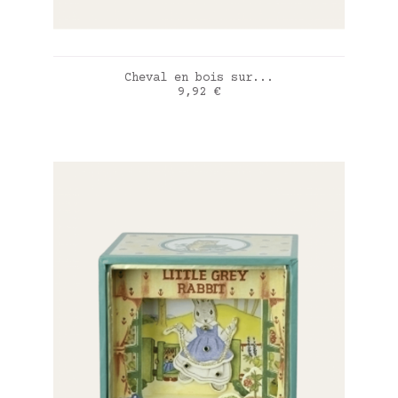
AJOUTER AU PANIER
Cheval en bois sur...
Prix
9,92 €