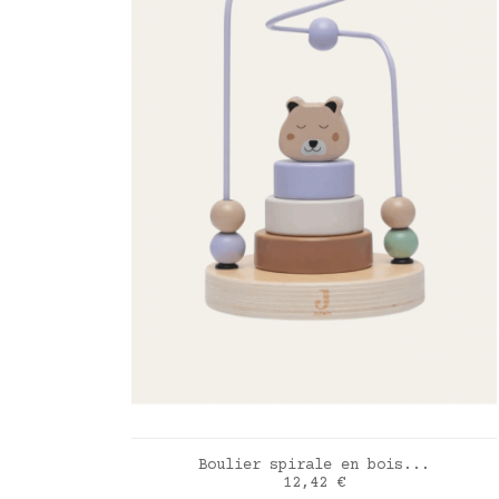
AJOUTER AU PANIER
Boulier spirale en bois...
Prix
12,42 €