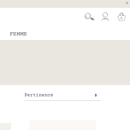
ugal et Espagne
 26 août
0
FEMME