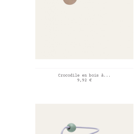
AJOUTER AU PANIER
Crocodile en bois à...
Prix
9,92 €