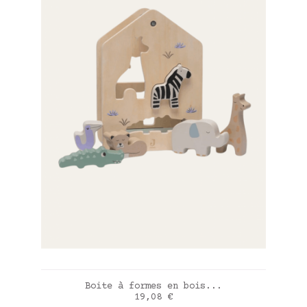
AJOUTER AU PANIER
Boite à formes en bois...
Prix
19,08 €