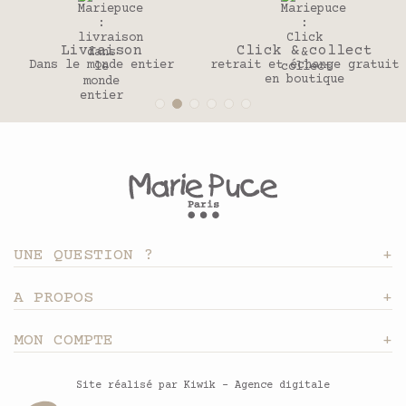
ivraison
Click & collect
3
e monde entier
retrait et échange gratuit
Pour 
en boutique
UNE QUESTION ?
A PROPOS
MON COMPTE
Site réalisé par Kiwik - Agence digitale