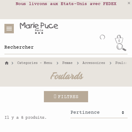
Nous livrons aux Etats-Unis avec FEDEX
Livraison en relais colis en France,
Notre site part en vacances !
Belgique, Luxembourg, Portugal et Espagne
Les commandes passées après le 4 août
seront expédiées le 26 août
0
Categories - Menu
Femme
Accessoires
Foulards
Foulards
FILTRES
Il y a 8 produits.