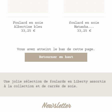
AJOUTER AU PANIER
AJOUTER AU PANIER
Foulard en soie
foulard en soie
Albertine bleu
Natasha...
Prix
Prix
33,25 €
33,25 €
Vous avez atteint le bas de cette page.
Retourner en haut
Une jolie sélection de foulards en Liberty assortis
à la collection et de carrés de soie.
Newsletter