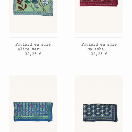
AJOUTER AU PANIER
AJOUTER AU PANIER
Foulard en soie
Foulard en soie
Alice vert...
Natasha...
Prix
Prix
33,25 €
33,25 €