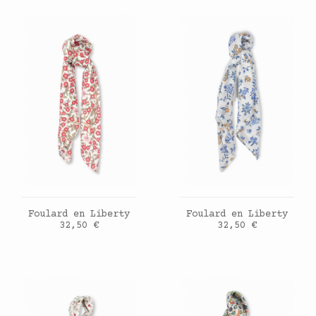
AJOUTER AU PANIER
AJOUTER AU PANIER
Foulard en Liberty
Foulard en Liberty
Prix
Prix
32,50 €
32,50 €