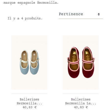
marque espagnole Hermosilla.
Il y a 4 produits.
AJOUTER AU PANIER
AJOUTER AU PANIER
Ballerines
Ballerines
Hermosilla...
Hermosilla La...
Prix
Prix
40,83 €
40,83 €