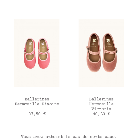
AJOUTER AU PANIER
AJOUTER AU PANIER
Ballerines
Ballerines
Hermosilla Pivoine
Hermosilla
Victoria
Prix
Prix
37,50 €
40,83 €
Vous avez atteint le bas de cette page.