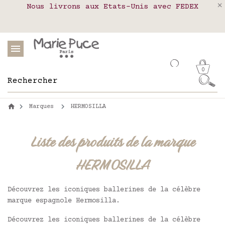
Nous livrons aux Etats-Unis avec FEDEX
Livraison en relais colis en France,
Notre site part en vacances !
Belgique, Luxembourg, Portugal et Espagne
Les commandes passées après le 4 août
seront expédiées le 26 août
0
Marques
HERMOSILLA
Liste des produits de la marque
HERMOSILLA
Découvrez les iconiques ballerines de la célèbre
marque espagnole Hermosilla.
Découvrez les iconiques ballerines de la célèbre