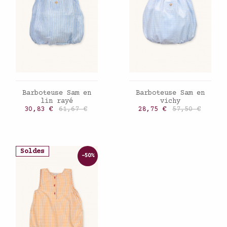
AJOUTER AU PANIER
AJOUTER AU PANIER
Barboteuse Sam en
Barboteuse Sam en
lin rayé
vichy
Prix
Prix de base
Prix
Prix de base
30,83 €
61,67 €
28,75 €
57,50 €
Soldes
-50%