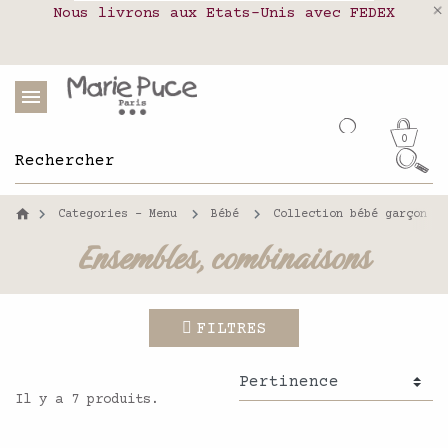
Nous livrons aux Etats-Unis avec FEDEX
Livraison en relais colis en France,
Notre site part en vacances !
Belgique, Luxembourg, Portugal et Espagne
Les commandes passées après le 4 août
seront expédiées le 26 août
0
Categories - Menu
Bébé
Collection bébé garçon
Ensembles, combinaisons
FILTRES
Il y a 7 produits.