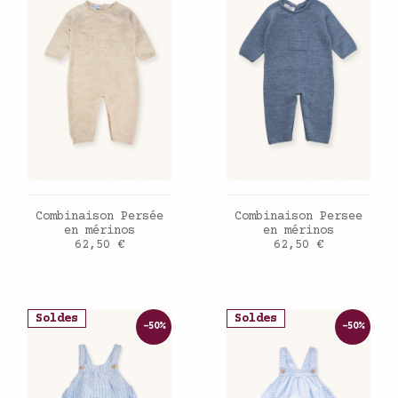
AJOUTER AU PANIER
AJOUTER AU PANIER
Combinaison Persée
Combinaison Persee
en mérinos
en mérinos
Prix
Prix
62,50 €
62,50 €
Soldes
Soldes
-50%
-50%