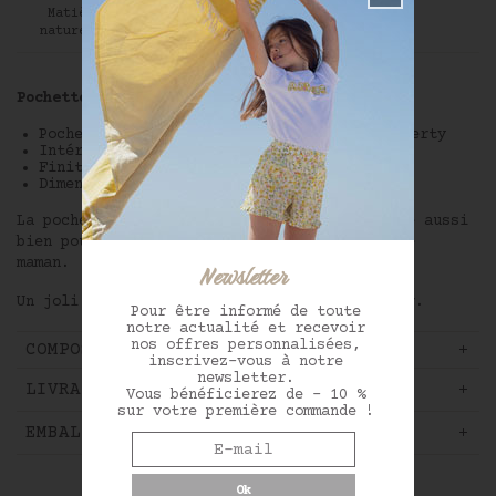
Matière
naturelle
Tissu Liberty
Pochette plate matelassée en Liberty
Pochette matelassée en véritable tissu Liberty
Intérieur en coton blanc
Finition avec un pompon assorti
Dimensions :15 cm x 11 cm
La pochette idéale pour tout ranger, pratique aussi
bien pour les petites affaires de bébé et de
maman.
Newsletter
Un joli cadeau raffiné à offrir ou à s'offrir.
Pour être informé de toute
notre actualité et recevoir
nos offres personnalisées,
COMPOSITION ET ENTRETIEN
inscrivez-vous à notre
newsletter.
LIVRAISON ET RETOUR
Vous bénéficierez de - 10 %
sur votre première commande !
EMBALLAGE CADEAU