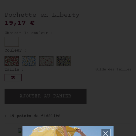
Pochette en Liberty
19,17 €
Choisir la couleur :
Couleur :
Taille :
Guide des tailles
TU
AJOUTER AU PANIER
+ 19 points
de fidélité