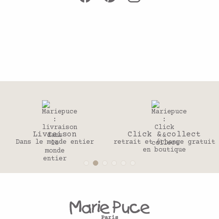
son
Click & collect
30 jo
e entier
retrait et échange gratuit
Pour change
en boutique