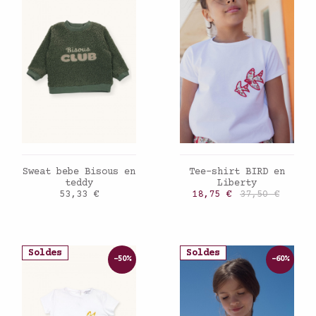
AJOUTER AU PANIER
AJOUTER AU PANIER
Sweat bebe Bisous en
Tee-shirt BIRD en
teddy
Liberty
Prix
Prix
Prix de base
53,33 €
18,75 €
37,50 €
Soldes
Soldes
-50%
-60%