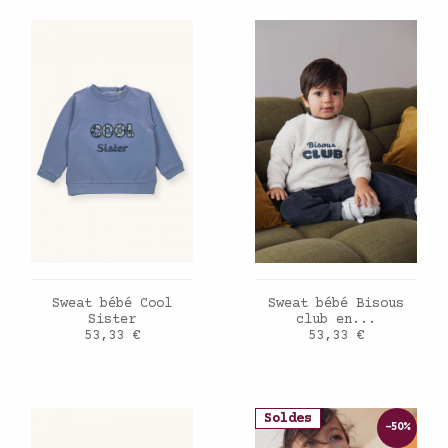
AJOUTER AU PANIER
AJOUTER AU PANIER
Sweat bébé Cool
Sweat bébé Bisous
Sister
club en...
Prix
Prix
53,33 €
53,33 €
Soldes
-50%