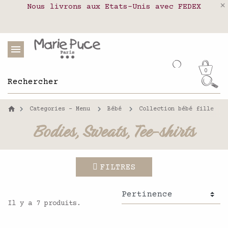
des données personnelles
Nous livrons aux Etats-Unis avec FEDEX
Livraison en relais colis en France,
Notre site part en vacances !
Belgique, Luxembourg, Portugal et Espagne
Les commandes passées après le 4 août
seront expédiées le 26 août
0
Categories - Menu
Bébé
Collection bébé fille
Bodies, Sweats, Tee-shirts
FILTRES
Il y a 7 produits.