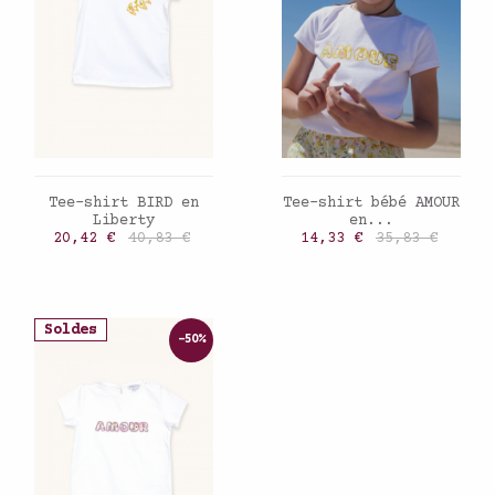
AJOUTER AU PANIER
AJOUTER AU PANIER
Tee-shirt BIRD en
Tee-shirt bébé AMOUR
Liberty
en...
Prix
Prix de base
Prix
Prix de base
20,42 €
40,83 €
14,33 €
35,83 €
Soldes
-50%