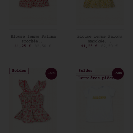
AJOUTER AU PANIER
AJOUTER AU PANIER
Blouse femme Paloma
Blouse femme Paloma
smockée...
smockée...
Prix
Prix de base
Prix
Prix de base
41,25 €
82,50 €
41,25 €
82,50 €
Soldes
Soldes
-60%
-50%
Dernières pièces