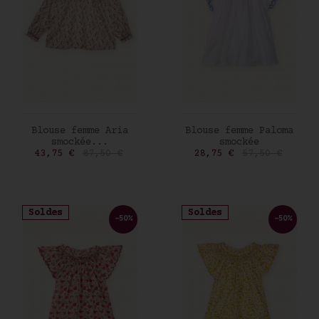
AJOUTER AU PANIER
AJOUTER AU PANIER
Blouse femme Aria
Blouse femme Paloma
smockée...
smockée
Prix
Prix de base
Prix
Prix de base
43,75 €
87,50 €
28,75 €
57,50 €
Soldes
Soldes
-50%
-50%