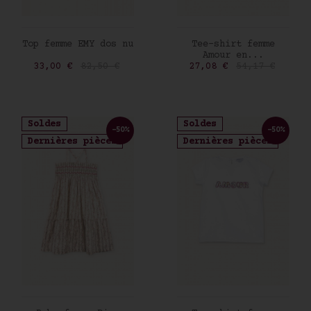
AJOUTER AU PANIER
AJOUTER AU PANIER
Top femme EMY dos nu
Tee-shirt femme
Amour en...
Prix
Prix de base
Prix
Prix de base
33,00 €
82,50 €
27,08 €
54,17 €
Soldes
Soldes
-50%
-50%
Dernières pièces
Dernières pièces