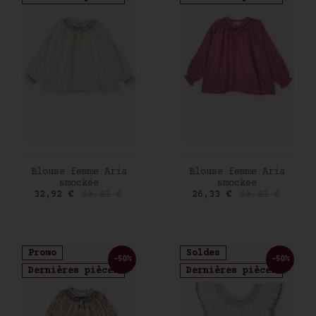
AJOUTER AU PANIER
AJOUTER AU PANIER
Blouse femme Aria
Blouse femme Aria
smockée
smockee
Prix
Prix de base
Prix
Prix de base
32,92 €
65,83 €
26,33 €
65,83 €
Promo
Soldes
-50%
-50%
Dernières pièces
Dernières pièces