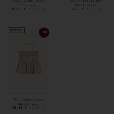
AJOUTER AU PANIER
AJOUTER AU PANIER
Robe femme Diva
Tee-shirt femme
Roses...
Amour en...
Prix
Prix de base
Prix
Prix de base
50,00 €
100,00 €
27,08 €
54,17 €
Soldes
-60%
AJOUTER AU PANIER
Top femme Indie
smocke à...
Prix
Prix de base
26,33 €
65,83 €