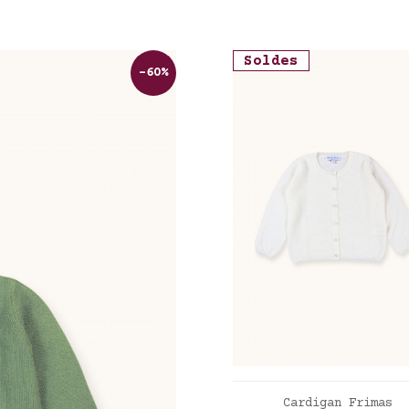
Soldes
-60%
AJOUTER AU PANIE
Cardigan Frimas