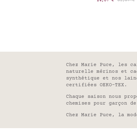
24,67 €
61,67 €
Vert sauge
Chez Marie Puce, les c
naturelle mérinos et ca
synthétique et
nos lain
certifiées
OEKO-TEX
.
Chaque saison nous prop
chemises
pour garçon d
Chez Marie Puce, la mod