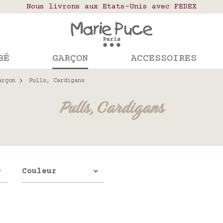
elais colis en France, Belgique, Luxembourg, Port
Nous livrons aux Etats-Unis avec FEDEX
Notre site part en vacances !
mandes passées après le 4 août seront expédiées le
BÉ
GARÇON
ACCESSOIRES
arçon
Pulls, Cardigans
Pulls, Cardigans
Couleur