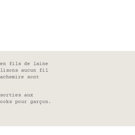
 en fils de
laine
lisons aucun fil
achemire sont
sorties aux
ooks pour garçon
.