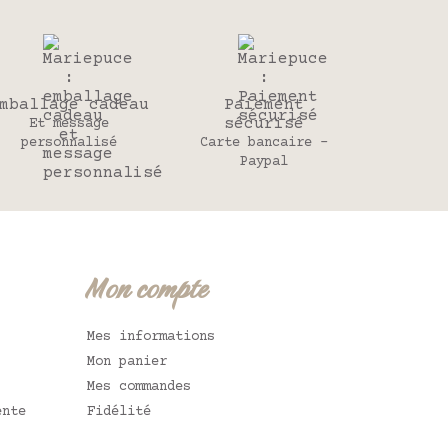
mballage cadeau
Paiement
sécurisé
Et message
personnalisé
Carte bancaire -
Paypal
Mon compte
Mes informations
Mon panier
Mes commandes
ente
Fidélité