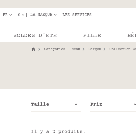
Livraison en r
Les com
LA MARQUE
FR
€
LES SERVICES
SOLDES D'ETE
FILLE
BÉ
Categories - Menu
Garçon
Collection G
Taille
Prix
Il y a 2 produits.