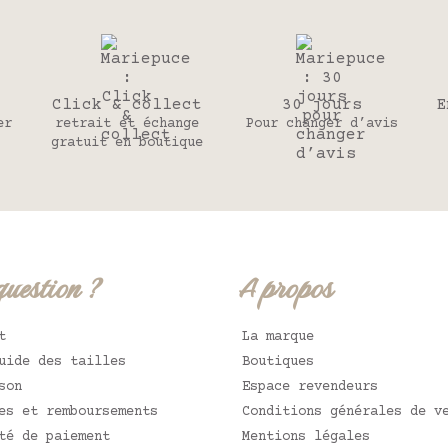
Click & collect
30 jours
E
er
retrait et échange
Pour changer d’avis
gratuit en boutique
question ?
A propos
t
La marque
uide des tailles
Boutiques
son
Espace revendeurs
es et remboursements
Conditions générales de v
té de paiement
Mentions légales