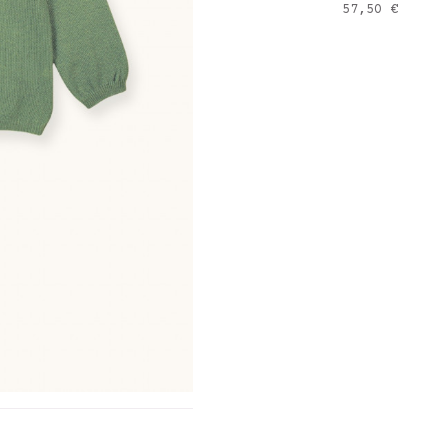
Prix
57,50 €
creme
ER
base