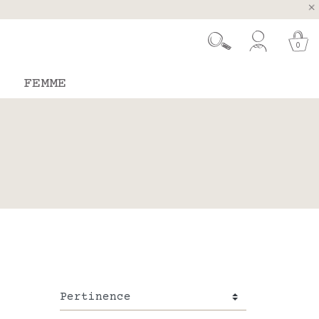
ugal et Espagne
 26 août
0
FEMME