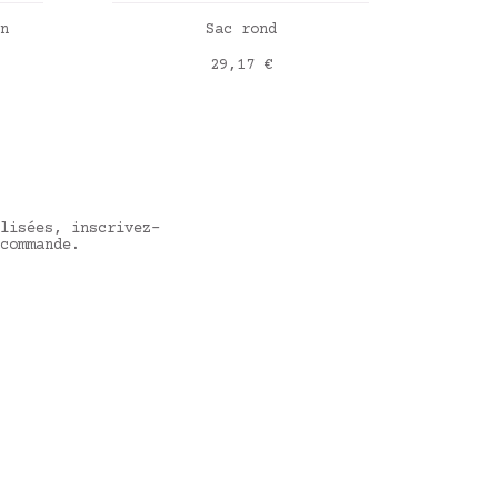
R
AJOUTER AU PANIER
n
Sac rond
Poc
Prix
29,17 €
mboise
bleu
ia
live
Vichy beige
Liber
lisées, inscrivez-
commande.