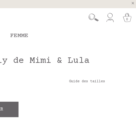
ugal et Espagne
 26 août
0
FEMME
ly de Mimi & Lula
Guide des tailles
ER