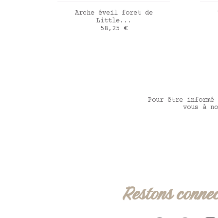
AJOUTER AU PANIER
Arche éveil foret de
Little...
Prix
58,25 €
Lib
Pour être informé 
vous à no
Restons connec