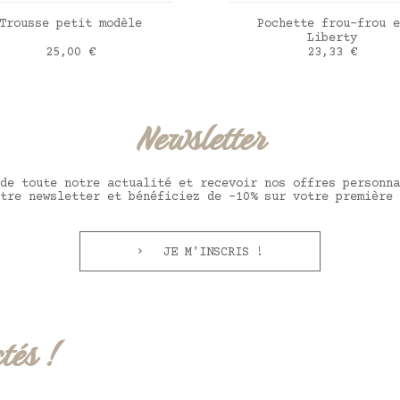
AJOUTER AU PANIER
AJOUTER AU PANIE
Trousse petit modèle
Pochette frou-frou e
Liberty
Prix
Prix
25,00 €
23,33 €
erty Betsy Ann lemon
Liberty Empress Fra
Liberty Edith Rose 
Liberty Emma Victor
Liberty Wiltshire O
Newsletter
de toute notre actualité et recevoir nos offres personna
tre newsletter et bénéficiez de -10% sur votre première 
JE M'INSCRIS !
tés !