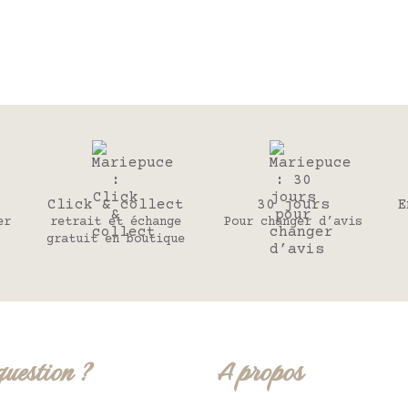
Click & collect
30 jours
E
er
retrait et échange
Pour changer d’avis
gratuit en boutique
question ?
A propos