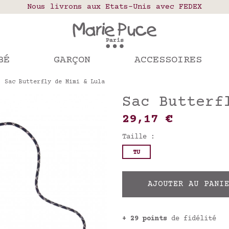
elais colis en France, Belgique, Luxembourg, Port
Nous livrons aux Etats-Unis avec FEDEX
Notre site part en vacances !
mandes passées après le 4 août seront expédiées le
BÉ
GARÇON
ACCESSOIRES
Sac Butterfly de Mimi & Lula
Sac Butterf
29,17 €
Taille :
TU
AJOUTER AU PANI
+ 29 points
de fidélité