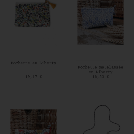
AJOUTER AU PANIER
Pochette en Liberty
AJOUTER AU PANIER
Pochette matelassée
en Liberty
Prix
Prix
19,17 €
18,33 €