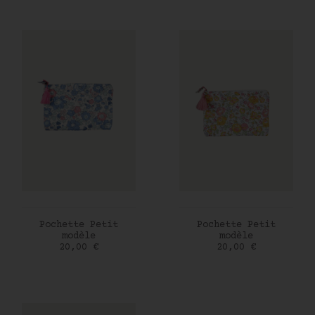
AJOUTER AU PANIER
AJOUTER AU PANIER
Pochette Petit
Pochette Petit
modèle
modèle
Prix
Prix
20,00 €
20,00 €