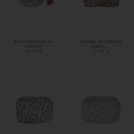
AJOUTER AU PANIER
AJOUTER AU PANIER
Porte-monnaie en
Trousse en Liberty
Liberty
grand...
Prix
Prix
18,33 €
37,50 €