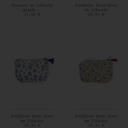
AJOUTER AU PANIER
AJOUTER AU PANIER
Trousse en Liberty
Pochette frou-frou
grand...
en Liberty
Prix
Prix
37,50 €
23,33 €
AJOUTER AU PANIER
AJOUTER AU PANIER
Pochette frou-frou
Pochette frou-frou
en Liberty
en Liberty
Prix
Prix
23,33 €
23,33 €