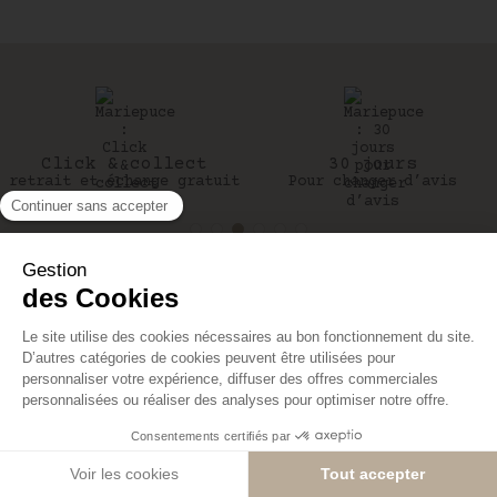
Click & collect
30 jours
retrait et échange gratuit
Pour changer d’avis
en boutique
UNE QUESTION ?
A PROPOS