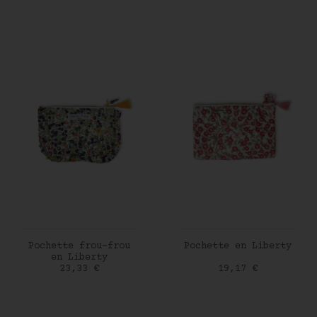
AJOUTER AU PANIER
AJOUTER AU PANIER
Pochette frou-frou
Pochette en Liberty
en Liberty
Prix
Prix
23,33 €
19,17 €