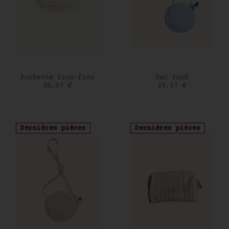
AJOUTER AU PANIER
AJOUTER AU PANIER
Pochette frou-frou
Sac rond
Prix
Prix
26,67 €
29,17 €
Dernières pièces
Dernières pièces