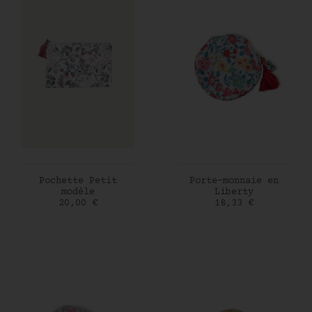
AJOUTER AU PANIER
AJOUTER AU PANIER
Pochette Petit
Porte-monnaie en
modèle
Liberty
Prix
Prix
20,00 €
18,33 €