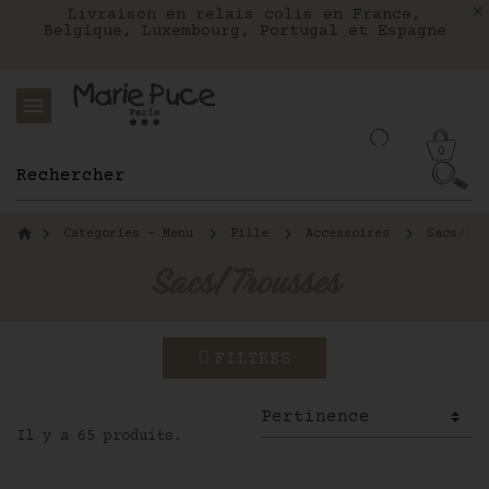
Nous livrons aux Etats-Unis avec FEDEX
Livraison en relais colis en France,
Notre site part en vacances !
Belgique, Luxembourg, Portugal et Espagne
Les commandes passées après le 4 août
seront expédiées le 26 août
0
Categories - Menu
Fille
Accessoires
Sacs/Tro
Sacs/Trousses
FILTRES
Il y a 65 produits.