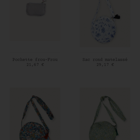
AJOUTER AU PANIER
AJOUTER AU PANIER
Pochette frou-Frou
Sac rond matelassé
Prix
Prix
21,67 €
29,17 €