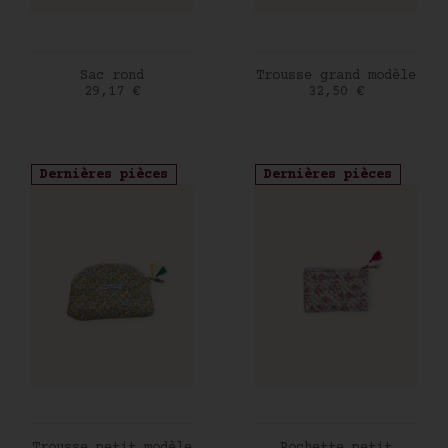
AJOUTER AU PANIER
AJOUTER AU PANIER
Sac rond
Trousse grand modèle
Prix
Prix
29,17 €
32,50 €
Dernières pièces
Dernières pièces
AJOUTER AU PANIER
AJOUTER AU PANIER