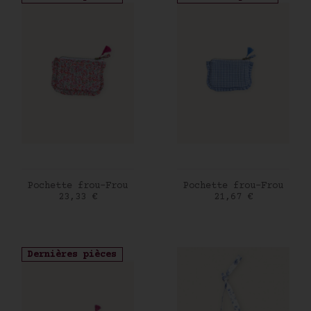
AJOUTER AU PANIER
AJOUTER AU PANIER
Pochette frou-Frou
Pochette frou-Frou
Prix
Prix
23,33 €
21,67 €
Dernières pièces