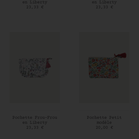
en Liberty
en Liberty
Prix
Prix
23,33 €
23,33 €
AJOUTER AU PANIER
AJOUTER AU PANIER
Pochette Frou-Frou
Pochette Petit
en Liberty
modèle
Prix
Prix
23,33 €
20,00 €