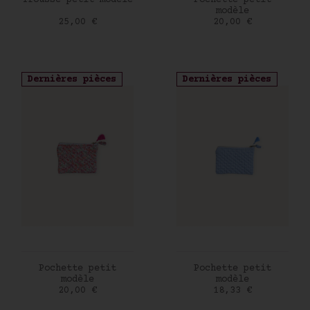
Trousse petit modèle
Pochette petit
modèle
Prix
Prix
25,00 €
20,00 €
Dernières pièces
Dernières pièces
AJOUTER AU PANIER
AJOUTER AU PANIER
Pochette petit
Pochette petit
modèle
modèle
Prix
Prix
20,00 €
18,33 €