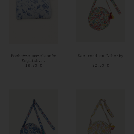
AJOUTER AU PANIER
AJOUTER AU PANIER
Pochette matelassée
Sac rond en Liberty
English...
Prix
Prix
18,33 €
32,50 €