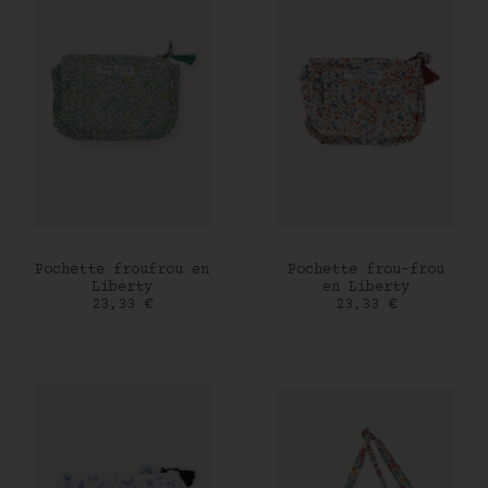
AJOUTER AU PANIER
AJOUTER AU PANIER
Pochette froufrou en
Pochette frou-frou
Liberty
en Liberty
Prix
Prix
23,33 €
23,33 €