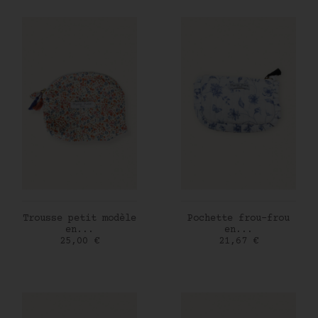
AJOUTER AU PANIER
AJOUTER AU PANIER
Trousse petit modèle
Pochette frou-frou
en...
en...
Prix
Prix
25,00 €
21,67 €