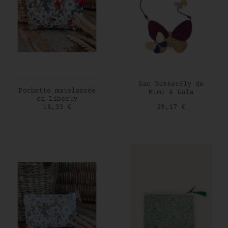
AJOUTER AU PANIER
Sac Butterfly de
AJOUTER AU PANIER
Pochette matelassée
Mimi & Lula
en Liberty
Prix
Prix
18,33 €
29,17 €