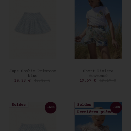
AJOUTER AU PANIER
AJOUTER AU PANIER
Jupe Sophie Primrose
Short Riviera
blue
festonné
Prix
Prix de base
Prix
Prix de base
18,33 €
45,83 €
19,67 €
49,17 €
Soldes
Soldes
-60%
-50%
Dernières pièces