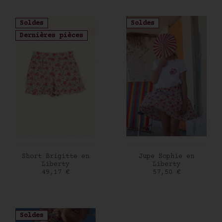
Soldes
Soldes
Dernières pièces
AJOUTER AU PANIER
AJOUTER AU PANIER
Short Brigitte en
Jupe Sophie en
Liberty
Liberty
Prix
Prix
49,17 €
57,50 €
Soldes