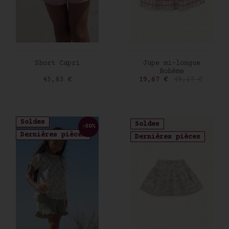
AJOUTER AU PANIER
AJOUTER AU PANIER
Short Capri
Jupe mi-longue
Bohème
Prix
Prix
Prix de base
45,83 €
19,67 €
49,17 €
Soldes
Soldes
-50%
Dernières pièces
Dernières pièces