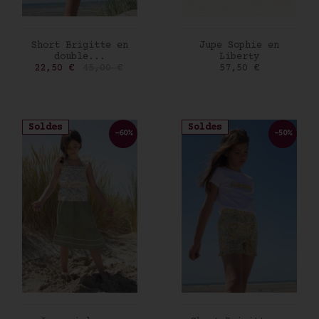
AJOUTER AU PANIER
AJOUTER AU PANIER
Short Brigitte en
Jupe Sophie en
double...
Liberty
Prix
Prix de base
Prix
22,50 €
45,00 €
57,50 €
Soldes
Soldes
-60%
-50%
Newsletter