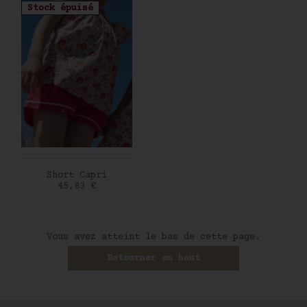
Stock épuisé
AJOUTER AU PANIER
Short Capri
Prix
45,83 €
Vous avez atteint le bas de cette page.
Retourner en haut