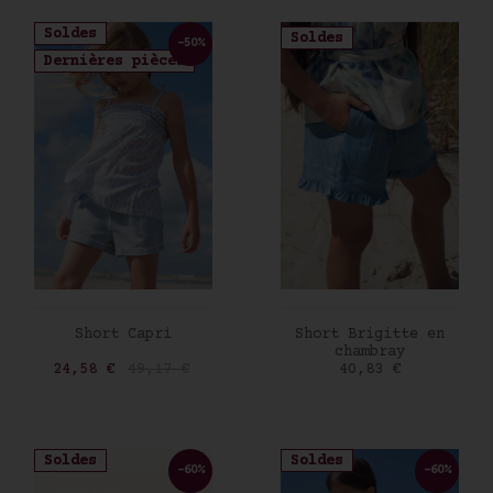
Soldes
Soldes
-50%
Dernières pièces
AJOUTER AU PANIER
AJOUTER AU PANIER
Short Capri
Short Brigitte en
chambray
Prix
Prix de base
Prix
24,58 €
49,17 €
40,83 €
Soldes
Soldes
-60%
-60%