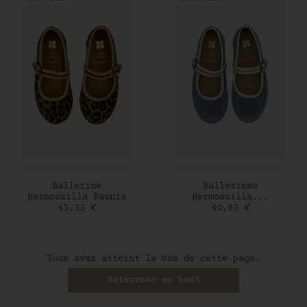
AJOUTER AU PANIER
AJOUTER AU PANIER
Ballerine
Ballerines
Hermossilla Faunia
Hermossilla...
Prix
Prix
43,33 €
40,83 €
Vous avez atteint le bas de cette page.
Retourner en haut