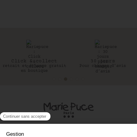
Click & collect
30 jours
retrait et échange gratuit
Pour changer d’avis
en boutique
UNE QUESTION ?