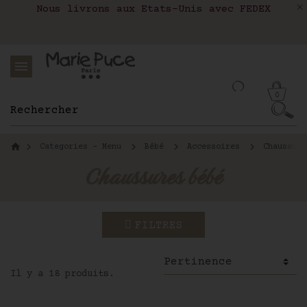
Nous livrons aux Etats-Unis avec FEDEX
Livraison en relais colis en France,
Notre site part en vacances !
Belgique, Luxembourg, Portugal et Espagne
Les commandes passées après le 4 août
seront expédiées le 26 août
0
Categories - Menu
Bébé
Accessoires
Chaussure
Chaussures bébé
FILTRES
Il y a 18 produits.