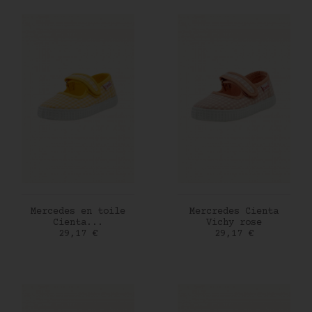
AJOUTER AU PANIER
AJOUTER AU PANIER
Mercedes en toile
Mercredes Cienta
Cienta...
Vichy rose
Prix
Prix
29,17 €
29,17 €