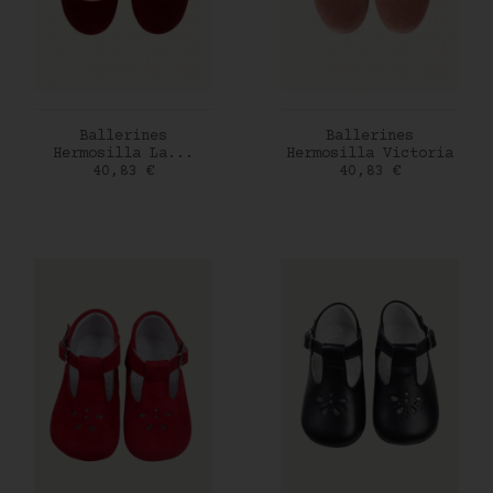
AJOUTER AU PANIER
AJOUTER AU PANIER
Ballerines
Ballerines
Hermosilla La...
Hermosilla Victoria
Prix
Prix
40,83 €
40,83 €