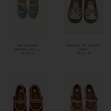
AJOUTER AU PANIER
AJOUTER AU PANIER
Ballerines
Sandale de marche
Hermosilla...
bébé
Prix
Prix
40,83 €
64,17 €