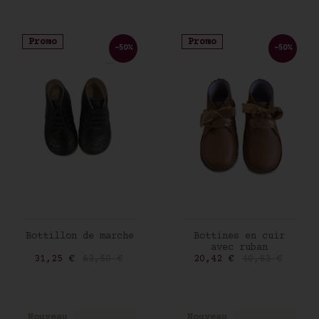
Promo
Promo
-50%
-50%
AJOUTER AU PANIER
AJOUTER AU PANIER
Bottillon de marche
Bottines en cuir
avec ruban
Prix
Prix de base
Prix
Prix de base
31,25 €
62,50 €
20,42 €
40,83 €
Nouveau
Nouveau