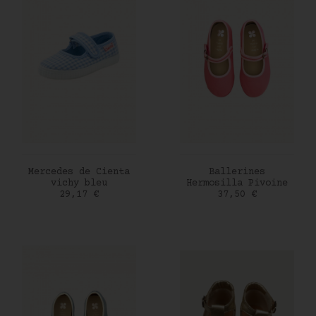
AJOUTER AU PANIER
AJOUTER AU PANIER
Mercedes de Cienta
Ballerines
vichy bleu
Hermosilla Pivoine
Prix
Prix
29,17 €
37,50 €