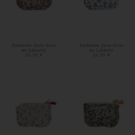
AJOUTER AU PANIER
AJOUTER AU PANIER
Pochette frou-frou
Pochette frou-frou
en Liberty
en Liberty
Prix
Prix
23,33 €
23,33 €