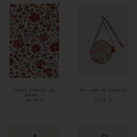
AJOUTER AU PANIER
AJOUTER AU PANIER
Tissu Liberty au
Sac rond en Liberty
metre...
Prix
Prix
24,08 €
32,50 €