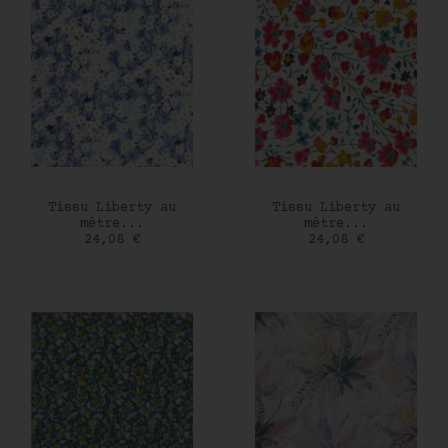
AJOUTER AU PANIER
AJOUTER AU PANIER
Tissu Liberty au
Tissu Liberty au
mètre...
mètre...
Prix
Prix
24,08 €
24,08 €