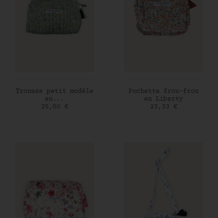
AJOUTER AU PANIER
AJOUTER AU PANIER
Trousse petit modèle
Pochette frou-frou
en...
en Liberty
Prix
Prix
25,00 €
23,33 €