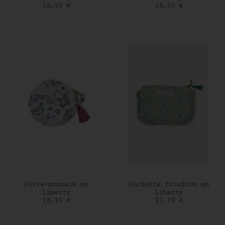
Prix
Prix
18,33 €
18,33 €
AJOUTER AU PANIER
AJOUTER AU PANIER
Porte-monnaie en
Pochette froufrou en
Liberty
Liberty
Prix
Prix
18,33 €
23,33 €