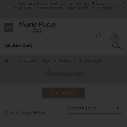
Nous livrons aux Etats-Unis avec FEDEX
Livraison en relais colis en France,
Notre site part en vacances !
Belgique, Luxembourg, Portugal et Espagne
Les commandes passées après le 4 août
seront expédiées le 26 août
0
Categories - Menu
Femme
Accessoires
Accessoires
FILTRES
Il y a 78 produits.