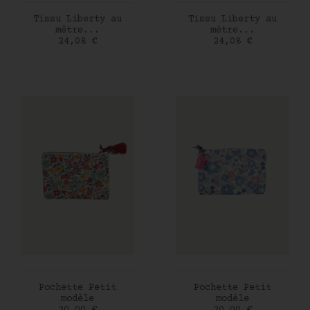
AJOUTER AU PANIER
AJOUTER AU PANIER
Tissu Liberty au
Tissu Liberty au
mètre...
mètre...
Prix
Prix
24,08 €
24,08 €
AJOUTER AU PANIER
AJOUTER AU PANIER
Pochette Petit
Pochette Petit
modèle
modèle
Prix
Prix