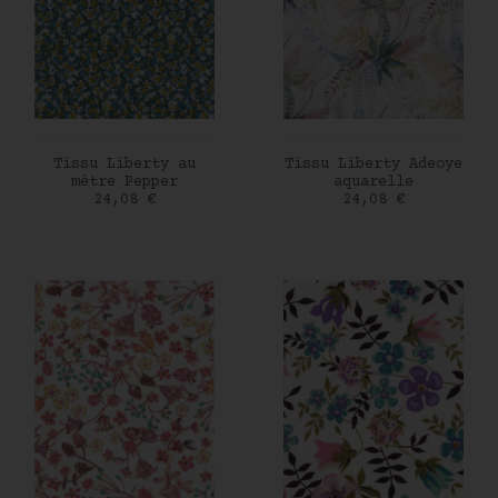
AJOUTER AU PANIER
AJOUTER AU PANIER
Tissu Liberty au
Tissu Liberty Adeoye
mètre Pepper
aquarelle
Prix
Prix
24,08 €
24,08 €