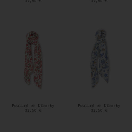
Prix
Prix
37,50 €
37,50 €
AJOUTER AU PANIER
AJOUTER AU PANIER
Foulard en Liberty
Foulard en Liberty
Prix
Prix
32,50 €
32,50 €