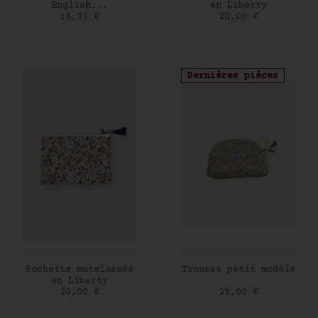
English...
en Liberty
Prix
Prix
18,33 €
20,00 €
Dernières pièces
AJOUTER AU PANIER
AJOUTER AU PANIER
Pochette matelassée
Trousse petit modèle
en Liberty
Prix
Prix
20,00 €
25,00 €