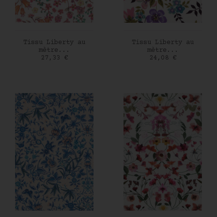
AJOUTER AU PANIER
AJOUTER AU PANIER
Tissu Liberty au
Tissu Liberty au
mètre...
mètre...
Prix
Prix
27,33 €
24,08 €