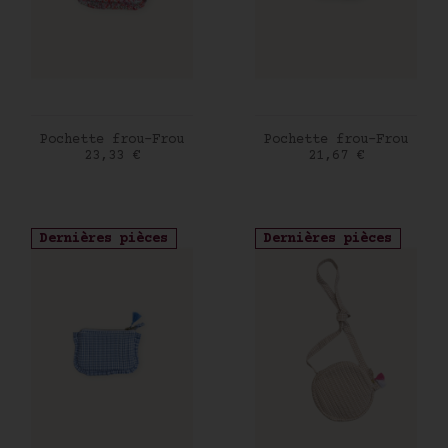
AJOUTER AU PANIER
AJOUTER AU PANIER
Pochette frou-Frou
Pochette frou-Frou
Prix
Prix
23,33 €
21,67 €
Dernières pièces
Dernières pièces