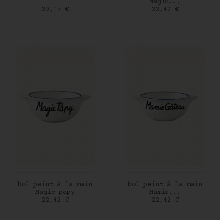
Magic...
Prix
Prix
29,17 €
22,42 €
AJOUTER AU PANIER
AJOUTER AU PANIER
bol peint à la main
bol peint à la main
Magic papy
Mamie...
Prix
Prix
22,42 €
22,42 €