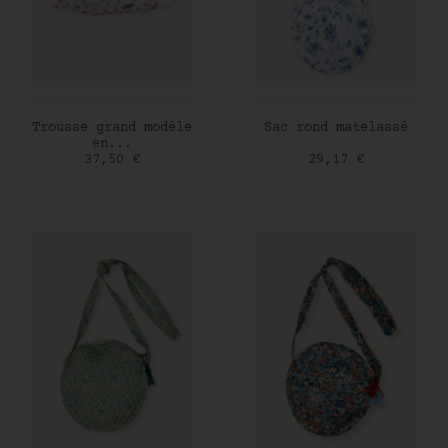
AJOUTER AU PANIER
AJOUTER AU PANIER
Trousse grand modèle
Sac rond matelassé
en...
Prix
Prix
37,50 €
29,17 €