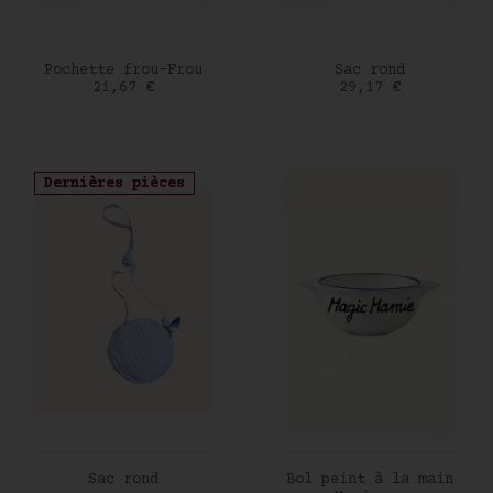
AJOUTER AU PANIER
AJOUTER AU PANIER
Pochette frou-Frou
Sac rond
Prix
Prix
21,67 €
29,17 €
Dernières pièces
AJOUTER AU PANIER
AJOUTER AU PANIER
Sac rond
Bol peint à la main