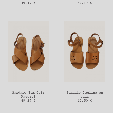
Prix
Prix
49,17 €
49,17 €
AJOUTER AU PANIER
AJOUTER AU PANIER
Sandale Tom Cuir
Sandale Pauline en
Naturel
cuir
Prix
Prix
49,17 €
12,50 €