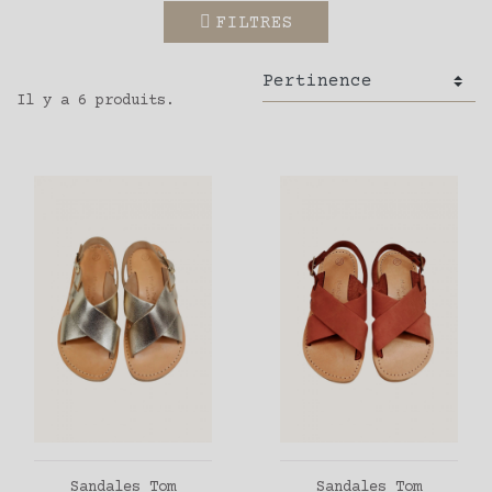
FILTRES
Il y a 6 produits.
AJOUTER AU PANIER
AJOUTER AU PANIER
Sandales Tom
Sandales Tom