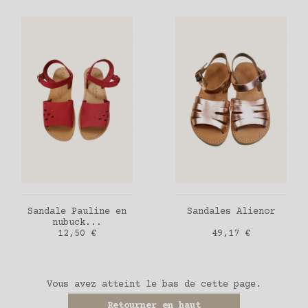
AJOUTER AU PANIER
AJOUTER AU PANIER
Sandale Pauline en
Sandales Alienor
nubuck...
Prix
Prix
12,50 €
49,17 €
Vous avez atteint le bas de cette page.
Retourner en haut