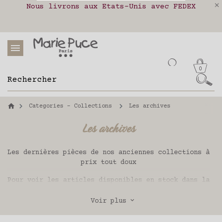
Nous livrons aux Etats-Unis avec FEDEX
Livraison en relais colis en France,
Notre site part en vacances !
Belgique, Luxembourg, Portugal et Espagne
Les commandes passées après le 4 août
J'accepte les conditions générales
seront expédiées le 26 août
et la politique
de confidentialité.
Protection
des données personnelles
0
Categories - Collections
Les archives
Les archives
Les dernières pièces de nos anciennes collections à
prix tout doux
Pour voir les articles disponibles en stock dans la
taille souhaitée, utilisez le filtre de taille.
Voir plus