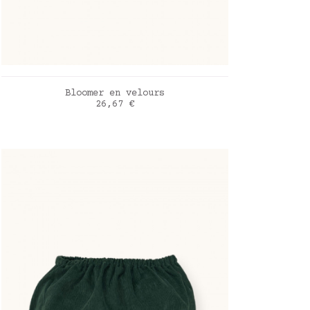
AJOUTER AU PANIER
Bloomer en velours
Prix
26,67 €
Rose Vintage