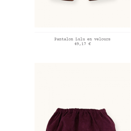
AJOUTER AU PANIER
Pantalon Lulu en velours
Prix
49,17 €
Copper