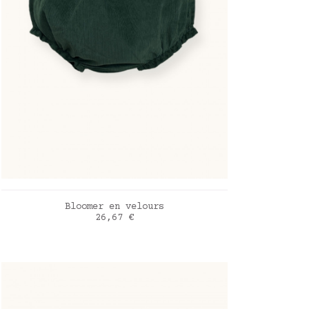
AJOUTER AU PANIER
Bloomer en velours
Prix
26,67 €
Vert pin