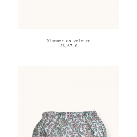
AJOUTER AU PANIER
Bloomer en velours
Prix
26,67 €
Wild flowers