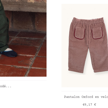
ER
odé...
AJOUTER AU PANIE
Pantalon Oxford en vel
Prix
49,17 €