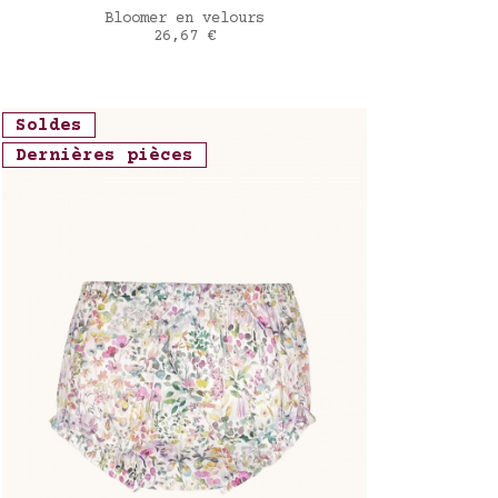
AJOUTER AU PANIER
Bloomer en velours
Prix
26,67 €
Blue flowers
Soldes
Dernières pièces