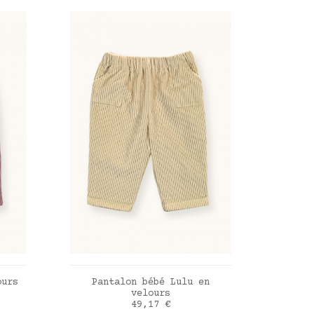
R
AJOUTER AU PANIER
ours
Pantalon bébé Lulu en
velours
Prix
49,17 €