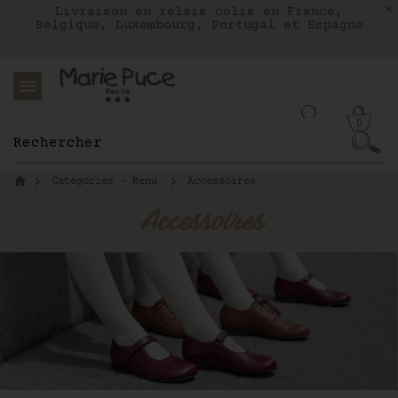
Nous livrons aux Etats-Unis avec FEDEX
Livraison en relais colis en France,
Notre site part en vacances !
Belgique, Luxembourg, Portugal et Espagne
Les commandes passées après le 4 août
seront expédiées le 26 août
0
Categories - Menu
Accessoires
Accessoires