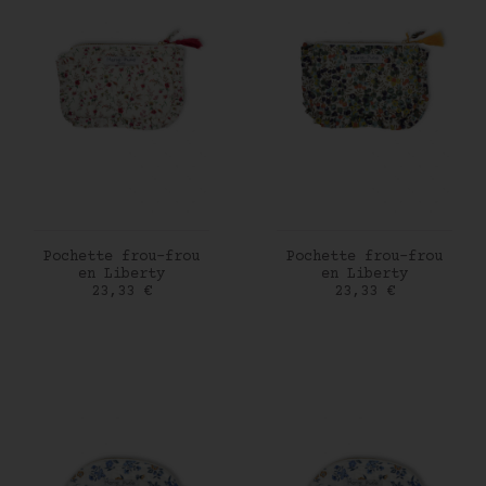
AJOUTER AU PANIER
AJOUTER AU PANIER
Pochette frou-frou
Pochette frou-frou
en Liberty
en Liberty
Prix
Prix
23,33 €
23,33 €