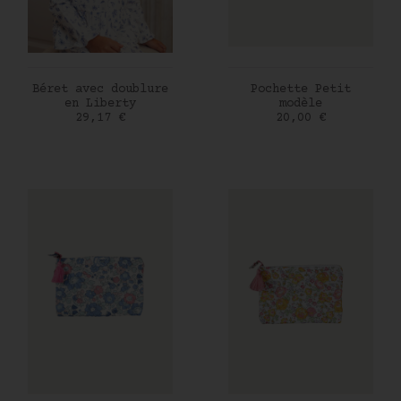
AJOUTER AU PANIER
AJOUTER AU PANIER
Béret avec doublure
Pochette Petit
en Liberty
modèle
Prix
Prix
29,17 €
20,00 €