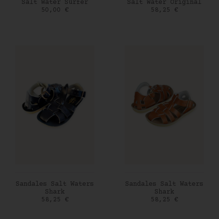
AJOUTER AU PANIER
AJOUTER AU PANIER
Salt Water Surfer
Salt Water Original
Prix
Prix
50,00 €
58,25 €
AJOUTER AU PANIER
AJOUTER AU PANIER
Sandales Salt Waters
Sandales Salt Waters
Shark
Shark
Prix
Prix
58,25 €
58,25 €