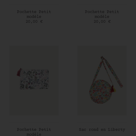
AJOUTER AU PANIER
AJOUTER AU PANIER
Pochette Petit
Pochette Petit
modèle
modèle
Prix
Prix
20,00 €
20,00 €
AJOUTER AU PANIER
AJOUTER AU PANIER
Pochette Petit
Sac rond en Liberty
modèle