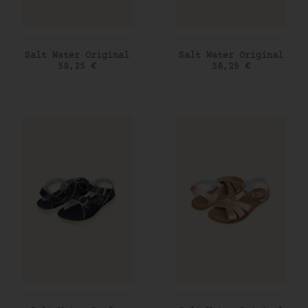
AJOUTER AU PANIER
AJOUTER AU PANIER
Salt Water Original
Salt Water Original
Prix
Prix
58,25 €
58,25 €