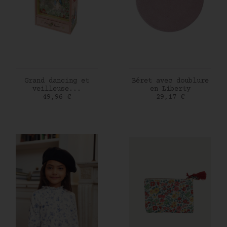
AJOUTER AU PANIER
AJOUTER AU PANIER
Grand dancing et
Béret avec doublure
veilleuse...
en Liberty
Prix
Prix
49,96 €
29,17 €