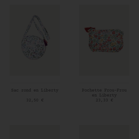
AJOUTER AU PANIER
AJOUTER AU PANIER
Sac rond en Liberty
Pochette Frou-Frou
en Liberty
Prix
Prix
32,50 €
23,33 €