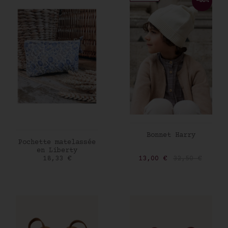
-60%
AJOUTER AU PANIER
Bonnet Harry
AJOUTER AU PANIER
Pochette matelassée
en Liberty
Prix
Prix
Prix de base
18,33 €
13,00 €
32,50 €