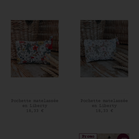
AJOUTER AU PANIER
AJOUTER AU PANIER
Pochette matelassée
Pochette matelassée
en Liberty
en Liberty
Prix
Prix
18,33 €
18,33 €
Promo