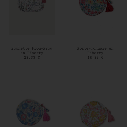
AJOUTER AU PANIER
AJOUTER AU PANIER
Pochette Frou-Frou
Porte-monnaie en
en Liberty
Liberty
Prix
Prix
23,33 €
18,33 €