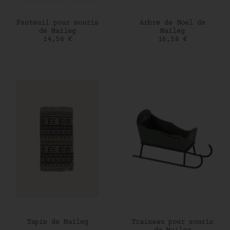
AJOUTER AU PANIER
AJOUTER AU PANIER
Fauteuil pour souris
Arbre de Noel de
de Maileg
Maileg
Prix
Prix
14,58 €
16,58 €
AJOUTER AU PANIER
AJOUTER AU PANIER
Tapis de Maileg
Traineau pour souris