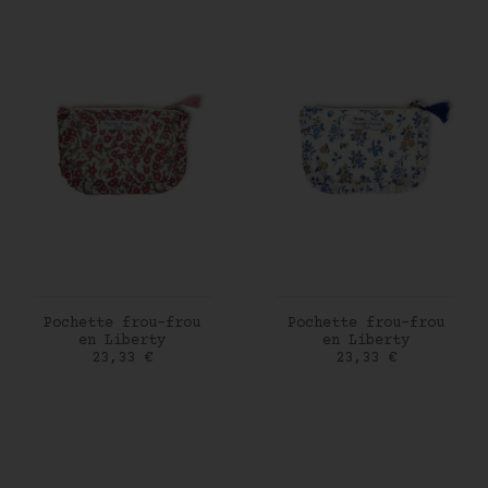
AJOUTER AU PANIER
AJOUTER AU PANIER
Pochette frou-frou
Pochette frou-frou
en Liberty
en Liberty
Prix
Prix
23,33 €
23,33 €