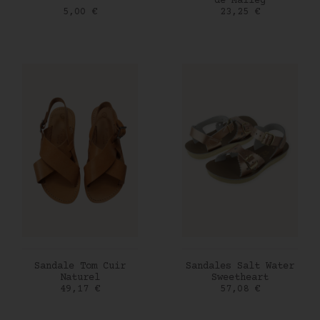
de Maileg
Prix
Prix
5,00 €
23,25 €
AJOUTER AU PANIER
AJOUTER AU PANIER
Sandale Tom Cuir
Sandales Salt Water
Naturel
Sweetheart
Prix
Prix
49,17 €
57,08 €