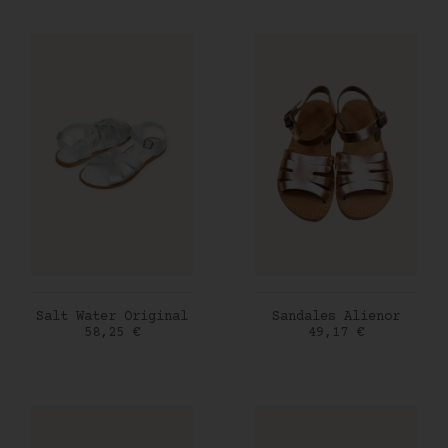
AJOUTER AU PANIER
AJOUTER AU PANIER
Salt Water Original
Sandales Alienor
Prix
Prix
58,25 €
49,17 €