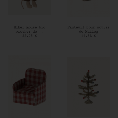
AJOUTER AU PANIER
AJOUTER AU PANIER
Hiker mouse big
Fauteuil pour souris
brother de...
de Maileg
Prix
Prix
33,25 €
14,58 €