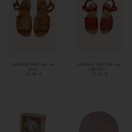
AJOUTER AU PANIER
AJOUTER AU PANIER
Sandale Pauline en
Sandale Pauline en
cuir
nubuck...
Prix
Prix
12,50 €
12,50 €