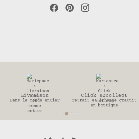
Click & collect
30 jours
tier
retrait et échange gratuit
Pour changer d’
en boutique