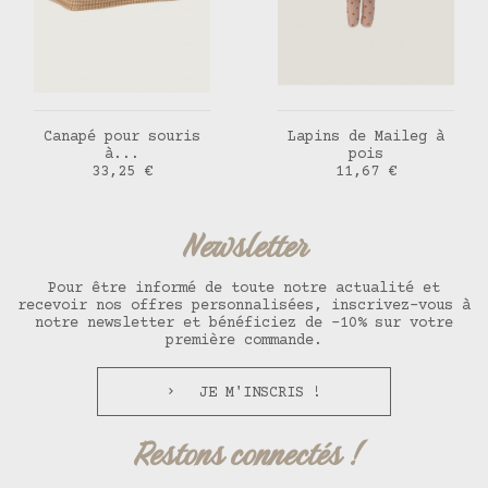
AJOUTER AU PANIER
AJOUTER AU PANIER
Canapé pour souris
Lapins de Maileg à
à...
pois
Prix
Prix
33,25 €
11,67 €
Newsletter
Pour être informé de toute notre actualité et
recevoir nos offres personnalisées, inscrivez-vous à
notre newsletter et bénéficiez de -10% sur votre
première commande.
JE M'INSCRIS !
Restons connectés !