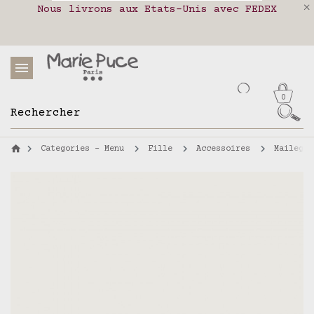
Protection
Nous livrons aux Etats-Unis avec FEDEX
Livraison en relais colis en France,
Notre site part en vacances !
des données personnelles
Belgique, Luxembourg, Portugal et Espagne
Les commandes passées après le 4 août
seront expédiées le 26 août
0
Categories - Menu
Fille
Accessoires
Maileg