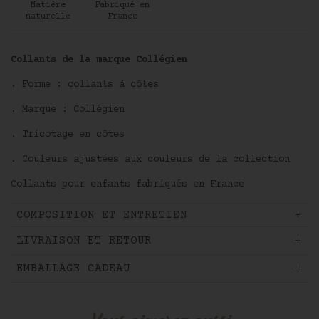
Matière
Fabriqué en
J'accepte les conditions générales
et la politique
naturelle
France
de confidentialité.
Protection
des données personnelles
Collants de la marque Collégien
. Forme : collants à côtes
. Marque : Collégien
. Tricotage en côtes
. Couleurs ajustées aux couleurs de la collection
Collants pour enfants fabriqués en France
COMPOSITION ET ENTRETIEN
LIVRAISON ET RETOUR
EMBALLAGE CADEAU