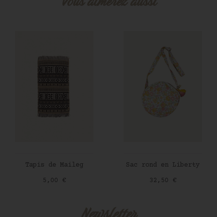
Vous aimerez aussi
AJOUTER AU PANIER
AJOUTER AU PANIER
Tapis de Maileg
Sac rond en Liberty
Prix
Prix
5,00 €
32,50 €
Newsletter