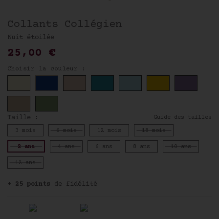
Collants Collégien
Nuit étoilée
25,00 €
Choisir la couleur :
Newsletter
Taille :
Guide des tailles
Pour être informé de toute
3 mois
6 mois
12 mois
18 mois
notre actualité et recevoir
nos offres personnalisées,
inscrivez-vous à notre
2 ans
4 ans
6 ans
8 ans
10 ans
newsletter.
Vous bénéficierez de - 10 %
12 ans
sur votre première commande !
+ 25 points
de fidélité