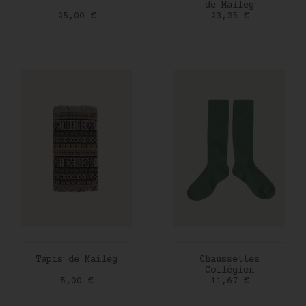
de Maileg
Prix
Prix
25,00 €
23,25 €
AJOUTER AU PANIER
AJOUTER AU PANIER
Tapis de Maileg
Chaussettes
Collégien
Prix
Prix
5,00 €
11,67 €