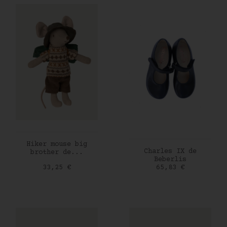
AJOUTER AU PANIER
Hiker mouse big
AJOUTER AU PANIER
Charles IX de
brother de...
Beberlis
Prix
Prix
33,25 €
65,83 €