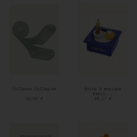
AJOUTER AU PANIER
AJOUTER AU PANIER
Collants Collégien
Boite à musique
Petit...
Prix
Prix
25,00 €
29,17 €