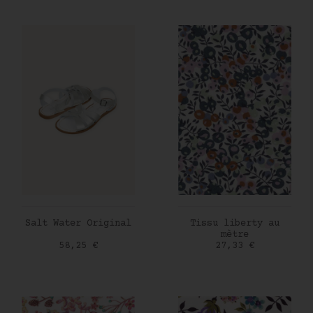
AJOUTER AU PANIER
AJOUTER AU PANIER
Salt Water Original
Tissu liberty au
mètre
Prix
Prix
58,25 €
27,33 €