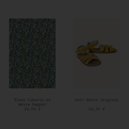
AJOUTER AU PANIER
AJOUTER AU PANIER
Tissu Liberty au
Salt Water Original
mètre Pepper
Prix
Prix
24,08 €
62,50 €