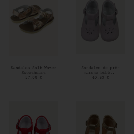
AJOUTER AU PANIER
AJOUTER AU PANIER
Sandales Salt Water
Sandales de pré-
Sweetheart
marche bébé...
Prix
Prix
57,08 €
40,83 €