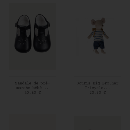
AJOUTER AU PANIER
AJOUTER AU PANIER
Sandale de pré-
Souris Big Brother
marche bébé...
Tricycle...
Prix
Prix
40,83 €
23,33 €