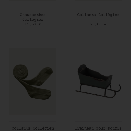
AJOUTER AU PANIER
AJOUTER AU PANIER
Chaussettes
Collants Collégien
Collégien
Prix
Prix
11,67 €
25,00 €
AJOUTER AU PANIER
AJOUTER AU PANIER
Collants Collégien
Traineau pour souris