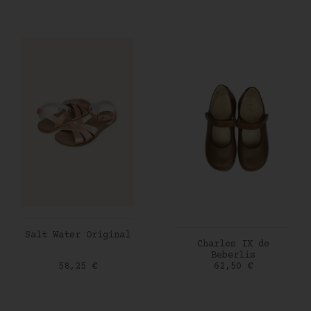
AJOUTER AU PANIER
Salt Water Original
AJOUTER AU PANIER
Charles IX de
Beberlis
Prix
Prix
58,25 €
62,50 €