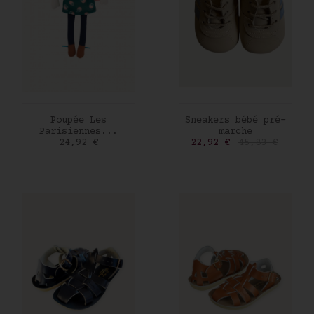
AJOUTER AU PANIER
AJOUTER AU PANIER
Poupée Les
Sneakers bébé pré-
Parisiennes...
marche
Prix
Prix
Prix de base
24,92 €
22,92 €
45,83 €