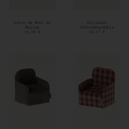
AJOUTER AU PANIER
AJOUTER AU PANIER
Arbre de Noel de
Veilleuse
Maileg
télécommandable
Prix
Prix
16,58 €
24,17 €