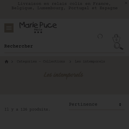
Nous livrons aux Etats-Unis avec FEDEX
Livraison en relais colis en France,
Notre site part en vacances !
Belgique, Luxembourg, Portugal et Espagne
Les commandes passées après le 4 août
seront expédiées le 26 août
0
Categories - Collections
Les intemporels
Les intemporels
Les intemporels
Il y a 126 produits.