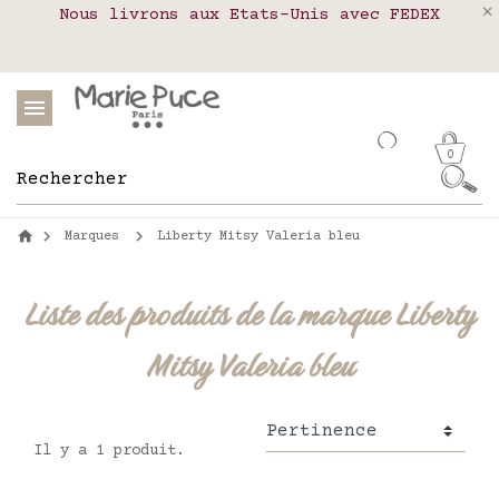
Nous livrons aux Etats-Unis avec FEDEX
Livraison en relais colis en France,
Notre site part en vacances !
Belgique, Luxembourg, Portugal et Espagne
Les commandes passées après le 4 août
seront expédiées le 26 août
0
Marques
Liberty Mitsy Valeria bleu
Liste des produits de la marque Liberty
Mitsy Valeria bleu
Il y a 1 produit.