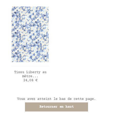
AJOUTER AU PANIER
Tissu Liberty au
mètre...
Prix
24,08 €
Vous avez atteint le bas de cette page.
Retourner en haut