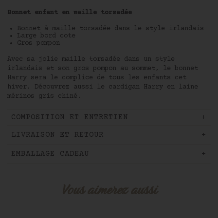
newsletter.
Bonnet enfant en maille torsadée
Vous bénéficierez de - 10 %
sur votre première commande !
Bonnet à maille torsadée dans le style irlandais
Large bord cote
Gros pompon
Avec sa jolie maille torsadée dans un style
irlandais et son gros pompon au sommet, le bonnet
J'accepte les conditions générales
Harry sera le complice de tous les enfants cet
et la politique
de confidentialité.
hiver. Découvrez aussi le cardigan Harry en laine
Protection
mérinos gris chiné.
des données personnelles
COMPOSITION ET ENTRETIEN
LIVRAISON ET RETOUR
EMBALLAGE CADEAU
Vous aimerez aussi