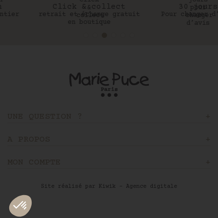
Click & collect
30 jours
retrait et échange gratuit
Pour changer d’avis
en boutique
UNE QUESTION ?
A PROPOS
MON COMPTE
Site réalisé par Kiwik - Agence digitale