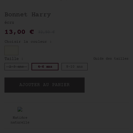
Bonnet Harry
écru
13,00 €
32,50 €
Choisir la couleur :
Taille :
Guide des tailles
2-3 ans
4-6 ans
8-10 ans
AJOUTER AU PANIER
Newsletter
Matière
Pour être informé de toute
naturelle
notre actualité et recevoir
nos offres personnalisées,
inscrivez-vous à notre