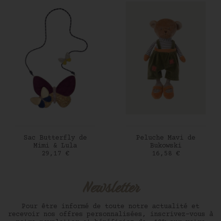
AJOUTER AU PANIER
AJOUTER AU PANIER
Sac Butterfly de
Peluche Mavi de
Mimi & Lula
Bukowski
Prix
Prix
29,17 €
16,58 €
Newsletter
Pour être informé de toute notre actualité et
recevoir nos offres personnalisées, inscrivez-vous à