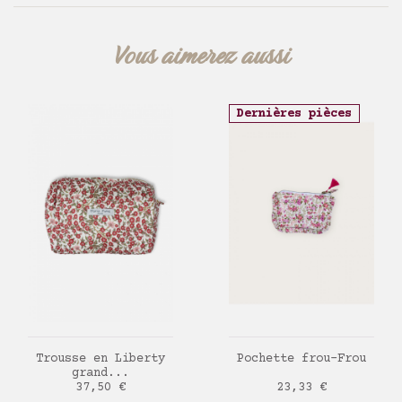
Vous aimerez aussi
Dernières pièces
AJOUTER AU PANIER
AJOUTER AU PANIER
Trousse en Liberty
Pochette frou-Frou
grand...
Prix
Prix
37,50 €
23,33 €