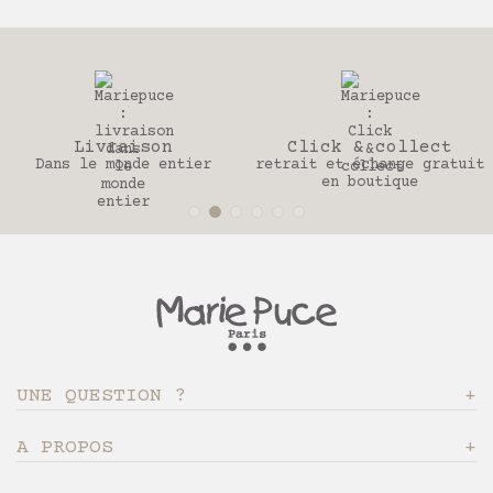
aison
Click & collect
30 j
nde entier
retrait et échange gratuit
Pour chan
en boutique
UNE QUESTION ?
A PROPOS