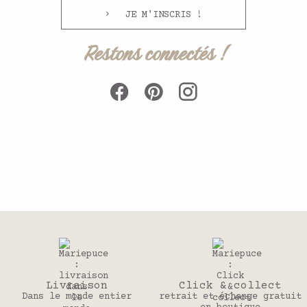
JE M'INSCRIS !
Restons connectés !
ivraison
Click & collect
3
e monde entier
retrait et échange gratuit
Pour 