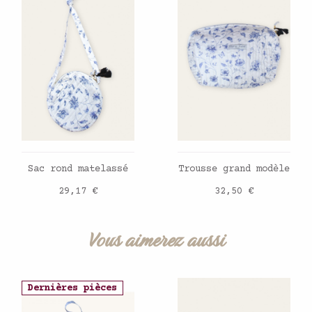
AJOUTER AU PANIER
AJOUTER AU PANIER
Sac rond matelassé
Trousse grand modèle
Prix
Prix
29,17 €
32,50 €
Vous aimerez aussi
Dernières pièces