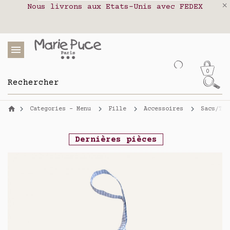
Nous livrons aux Etats-Unis avec FEDEX
Livraison en relais colis en France,
Notre site part en vacances !
Belgique, Luxembourg, Portugal et Espagne
Les commandes passées après le 4 août
seront expédiées le 26 août
0
Categories - Menu
Fille
Accessoires
Sacs/Tro
Dernières pièces