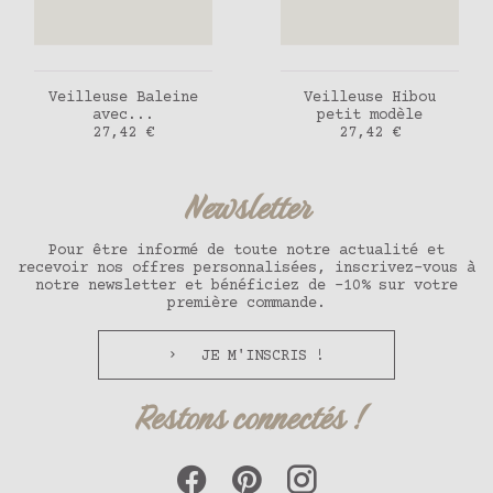
AJOUTER AU PANIER
AJOUTER AU PANIER
Veilleuse Baleine
Veilleuse Hibou
avec...
petit modèle
Prix
Prix
27,42 €
27,42 €
Newsletter
Pour être informé de toute notre actualité et
recevoir nos offres personnalisées, inscrivez-vous à
notre newsletter et bénéficiez de -10% sur votre
première commande.
JE M'INSCRIS !
Restons connectés !