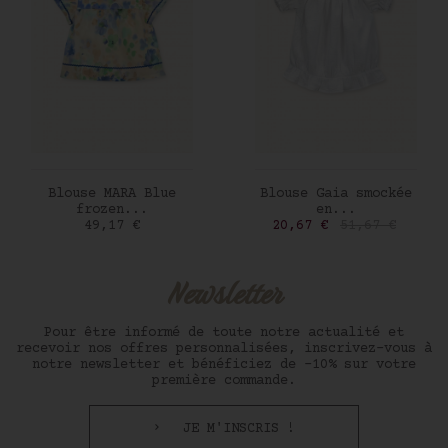
AJOUTER AU PANIER
AJOUTER AU PANIER
Blouse MARA Blue
Blouse Gaia smockée
frozen...
en...
Prix
Prix
Prix de base
49,17 €
20,67 €
51,67 €
Newsletter
Pour être informé de toute notre actualité et
recevoir nos offres personnalisées, inscrivez-vous à
notre newsletter et bénéficiez de -10% sur votre
première commande.
JE M'INSCRIS !