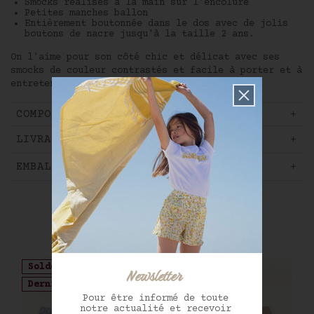
Smocks réalisés à la main sur l'encolure
Petites manches ballon
Entièrement boutonnée dans le dos avec de jolis
boutons de nacre jusqu'à la taille 2 ans.
On l'aime pour son côté chic et délicat avec ses
smocks de couleur contrastés et facile à porter et à
entretenir.
COMPOSITION ET ENTRETIEN
LIVRAISON ET RETOUR
EMBALLAGE CADEAU
Complétez ce look
Soldes
Soldes
Newsletter
Dernières pièces
Pour être informé de toute
notre actualité et recevoir