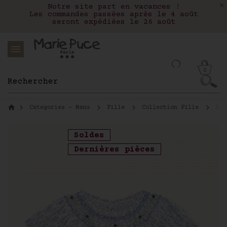
Nous livrons aux Etats-Unis avec FEDEX
Livraison en relais colis en France,
Notre site part en vacances !
Belgique, Luxembourg, Portugal et Espagne
Les commandes passées après le 4 août
seront expédiées le 26 août
0
Categories - Menu
Fille
Collection Fille
Blo
Soldes
Dernières pièces