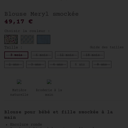
Blouse Meryl smockée
49,17 €
Choisir la couleur :
Taille :
Guide des tailles
3 mois
6 mois
12 mois
18 mois
2 ans
3 ans
4 ans
6 ans
8 ans
Matière
Broderie à la
naturelle
main
Blouse pour bébé et fille smockée à la
main
Encolure ronde