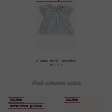
AJOUTER AU PANIER
Blouse Meryl smockée
Prix
49,17 €
Vous aimerez aussi
Soldes
Soldes
Dernières pièces