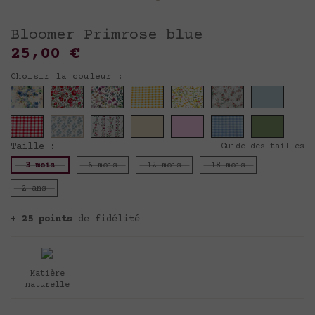
Pour être informé de toute
notre actualité et recevoir
Bloomer Primrose blue
nos offres personnalisées,
inscrivez-vous à notre
25,00 €
newsletter.
Vous bénéficierez de - 10 %
sur votre première commande !
Choisir la couleur :
Taille :
Guide des tailles
J'accepte les conditions générales
et la politique
3 mois
6 mois
12 mois
18 mois
de confidentialité.
Protection
des données personnelles
2 ans
+ 25 points
de fidélité
Matière
naturelle