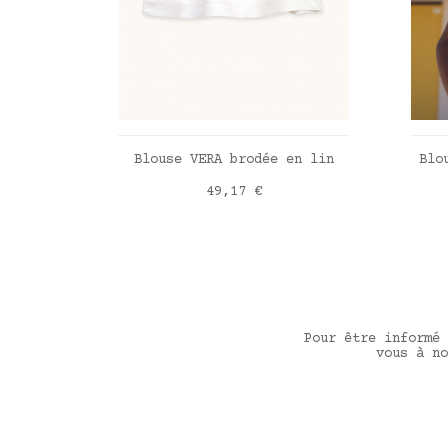
AJOUTER AU PANIER
Blouse VERA brodée en lin
Blo
Prix
49,17 €
Lin blanc
Lib
Pour être informé 
vous à no