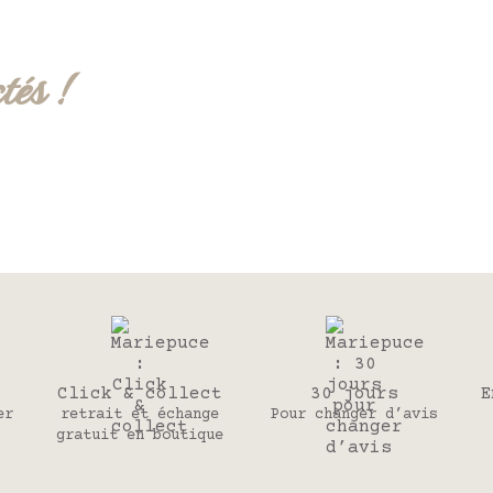
tés !
Click & collect
30 jours
E
er
retrait et échange
Pour changer d’avis
gratuit en boutique