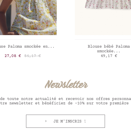
AJOUTER AU PANIER
AJOUTER AU PANIE
use Paloma smockée en...
Blouse bébé Paloma
smockée...
Prix
Prix de base
Prix
27,08 €
54,17 €
49,17 €
erty inky fields
Roses farandole
Newsletter
de toute notre actualité et recevoir nos offres personna
tre newsletter et bénéficiez de -10% sur votre première 
JE M'INSCRIS !