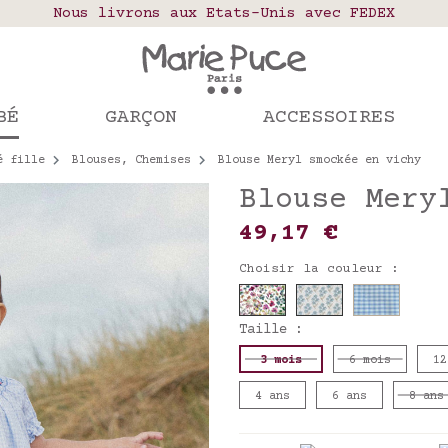
elais colis en France, Belgique, Luxembourg, Port
Nous livrons aux Etats-Unis avec FEDEX
Notre site part en vacances !
mandes passées après le 4 août seront expédiées le
BÉ
GARÇON
ACCESSOIRES
é fille
Blouses, Chemises
Blouse Meryl smockée en vichy
Blouse Mery
49,17 €
Choisir la couleur :
Taille :
3 mois
6 mois
12
4 ans
6 ans
8 ans