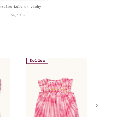
AJOUTER AU PANIER
ntalon Lulu en vichy
Prix
54,17 €
y powder blue
Soldes
Sold