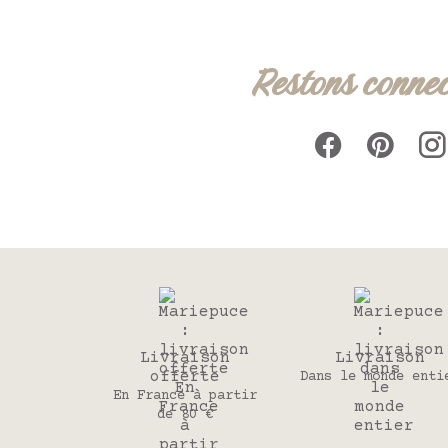
Restons connec
Livraison
Livraison
offerte
Dans le monde enti
En France à partir
de 80 €