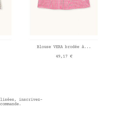
R
AJOUTER AU PANIER
Blouse VERA brodée à...
Blo
Prix
49,17 €
Poppy checks
Liber
lisées, inscrivez-
commande.