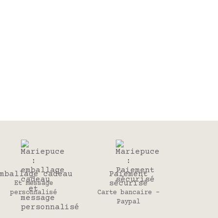
mballage cadeau
Paiement
sécurisé
Et message
personnalisé
Carte bancaire -
Paypal