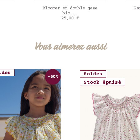
ER
AJOUTER AU PANIER
Bloomer en double gaze
Pa
bio...
Prix
25,00 €
Strawberry cream
Vich
Vous aimerez aussi
ldes
Soldes
-50%
Stock épuisé