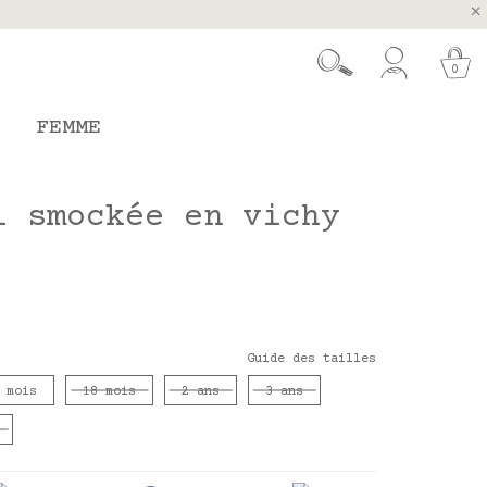
ugal et Espagne
 26 août
0
FEMME
l smockée en vichy
Guide des tailles
 mois
18 mois
2 ans
3 ans