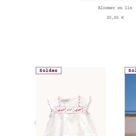
AJOUTER AU PANI
Bloomer en lin
Prix
25,00 €
Soldes
So