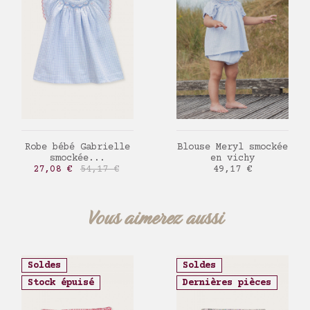
AJOUTER AU PANIER
AJOUTER AU PANIER
Robe bébé Gabrielle
Blouse Meryl smockée
smockée...
en vichy
Prix
Prix de base
Prix
27,08 €
54,17 €
49,17 €
Vous aimerez aussi
Soldes
Soldes
Stock épuisé
Dernières pièces