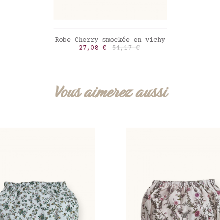
AJOUTER AU PANIER
Robe Cherry smockée en vichy
Prix
Prix de base
27,08 €
54,17 €
Limoncello checks
Vous aimerez aussi