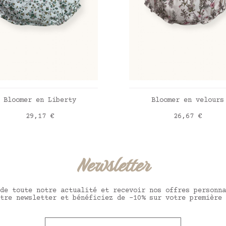
AJOUTER AU PANIER
AJOUTER AU PANIE
Bloomer en Liberty
Bloomer en velours
Prix
Prix
29,17 €
26,67 €
erty Whimsy
Wild flowers
Newsletter
de toute notre actualité et recevoir nos offres personna
tre newsletter et bénéficiez de -10% sur votre première 