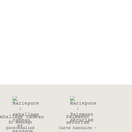
mballage cadeau
Paiement
sécurisé
Et message
personnalisé
Carte bancaire -