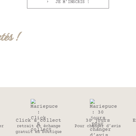
JE M'INSCRIS !
tés !
Click & collect
30 jours
E
er
retrait et échange
Pour changer d’avis
gratuit en boutique