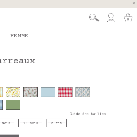
ugal et Espagne
 26 août
0
FEMME
arreaux
Guide des tailles
 mois
18 mois
2 ans