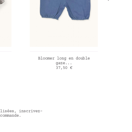
R
AJOUTER AU PANIER
Bloomer long en double
Blo
gaze...
Prix
37,50 €
Bleu Jean
Vert 
lisées, inscrivez-
commande.