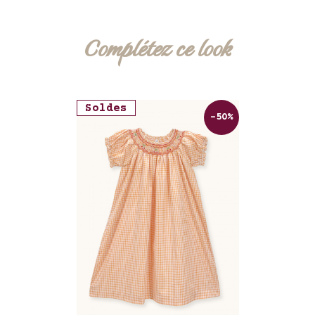
Complétez ce look
Soldes
-50%