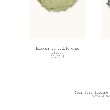
AJOUTER AU PANIER
Bloomer en double gaze
bio...
Prix
25,00 €
Vert sauge
Lib
Pour être informé 
vous à no