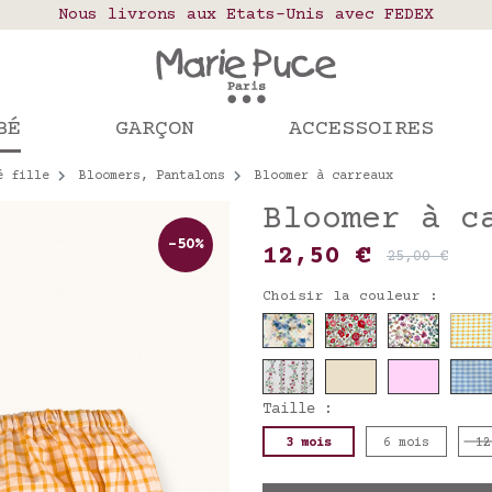
elais colis en France, Belgique, Luxembourg, Port
Nous livrons aux Etats-Unis avec FEDEX
Notre site part en vacances !
mandes passées après le 4 août seront expédiées le
BÉ
GARÇON
ACCESSOIRES
é fille
Bloomers, Pantalons
Bloomer à carreaux
Bloomer à c
-50%
12,50 €
25,00 €
Choisir la couleur :
Taille :
3 mois
6 mois
12