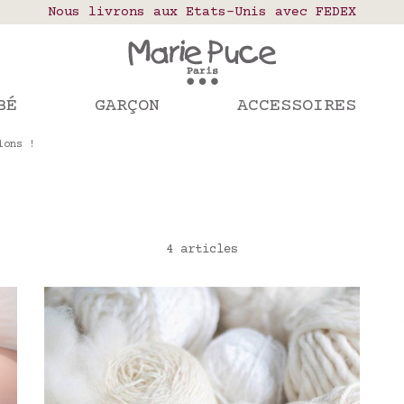
elais colis en France, Belgique, Luxembourg, Port
Nous livrons aux Etats-Unis avec FEDEX
Notre site part en vacances !
mandes passées après le 4 août seront expédiées le
BÉ
GARÇON
ACCESSOIRES
ions !
4 articles