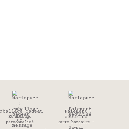
mballage cadeau
Paiement
sécurisé
Et message
personnalisé
Carte bancaire -
Paypal