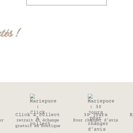
tés !
Click & collect
30 jours
E
er
retrait et échange
Pour changer d’avis
gratuit en boutique