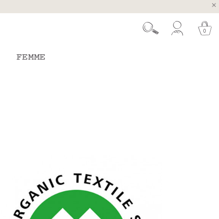
ugal et Espagne
 26 août
0
FEMME