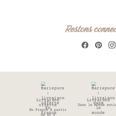
Restons connec
Livraison
Livraison
offerte
Dans le monde enti
En France à partir
de 80 €