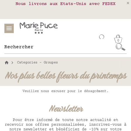
Nous livrons aux Etats-Unis avec FEDEX
Livraison en relais colis en France,
Notre site part en vacances !
Belgique, Luxembourg, Portugal et Espagne
Les commandes passées après le 4 août
seront expédiées le 26 août
0
Categories - Groupes
Nos plus belles fleurs du printemps
Veuillez nous excuser pour le désagrément.
Newsletter
Pour être informé de toute notre actualité et
recevoir nos offres personnalisées, inscrivez-vous à
notre newsletter et bénéficiez de -10% sur votre