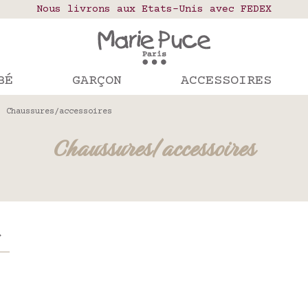
elais colis en France, Belgique, Luxembourg, Port
Nous livrons aux Etats-Unis avec FEDEX
Notre site part en vacances !
mandes passées après le 4 août seront expédiées le
BÉ
GARÇON
ACCESSOIRES
Chaussures/accessoires
Chaussures/accessoires