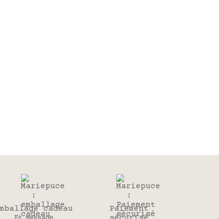
mballage cadeau
Paiement
sécurisé
Et message