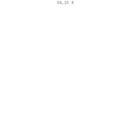
Prix
58,25 €
Gold