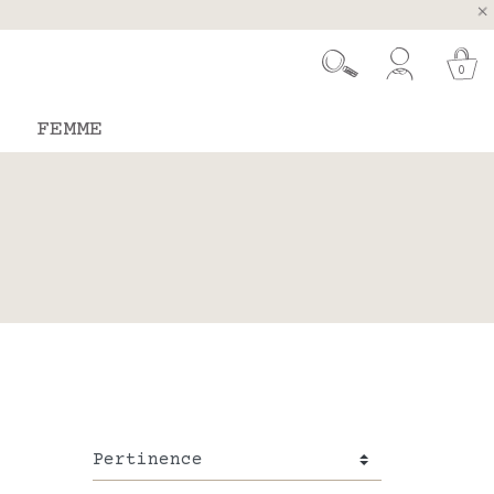
ugal et Espagne
 26 août
0
FEMME