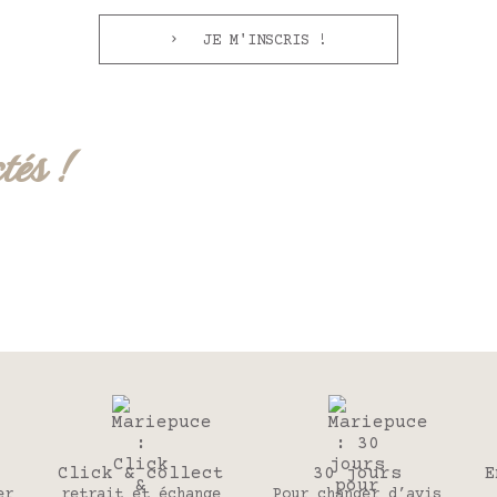
JE M'INSCRIS !
tés !
Click & collect
30 jours
E
er
retrait et échange
Pour changer d’avis