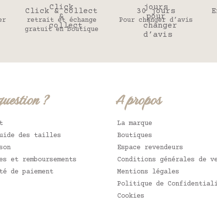
Click & collect
30 jours
E
er
retrait et échange
Pour changer d’avis
gratuit en boutique
question ?
A propos
t
La marque
uide des tailles
Boutiques
son
Espace revendeurs
es et remboursements
Conditions générales de v
té de paiement
Mentions légales
Politique de Confidential
Cookies