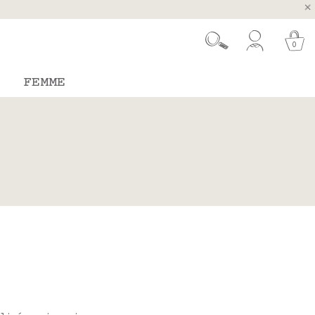
ugal et Espagne
 26 août
0
FEMME