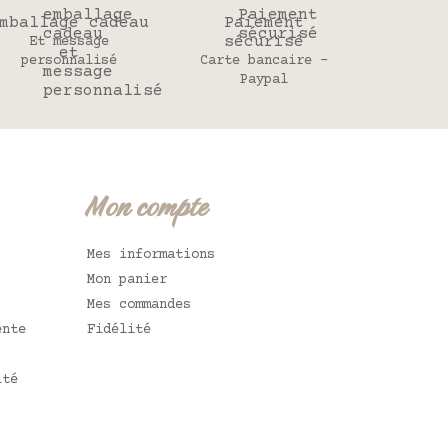
mballage cadeau
Paiement
sécurisé
Et message
personnalisé
Carte bancaire -
Paypal
Mon compte
Mes informations
Mon panier
Mes commandes
ente
Fidélité
ité