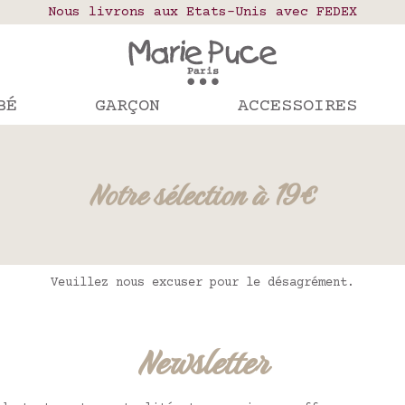
elais colis en France, Belgique, Luxembourg, Port
Nous livrons aux Etats-Unis avec FEDEX
Notre site part en vacances !
mandes passées après le 4 août seront expédiées le
BÉ
GARÇON
ACCESSOIRES
Notre sélection à 19€
Veuillez nous excuser pour le désagrément.
Newsletter