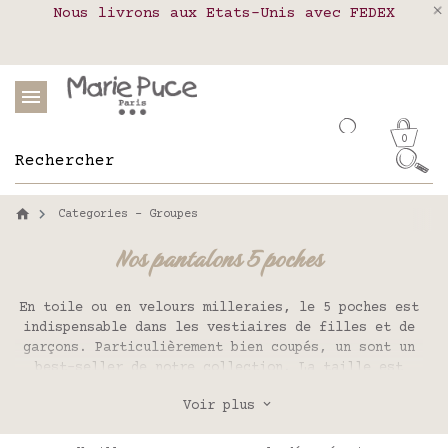
Nous livrons aux Etats-Unis avec FEDEX
Livraison en relais colis en France,
Notre site part en vacances !
Belgique, Luxembourg, Portugal et Espagne
Les commandes passées après le 4 août
seront expédiées le 26 août
0
Categories - Groupes
Nos pantalons 5 poches
En toile ou en velours milleraies, le 5 poches est
indispensable dans les vestiaires de filles et de
garçons. Particulièrement bien coupés, un sont un
best-seller de notre collection. La taille est
réglable avec un élastique à bouton.
Voir plus