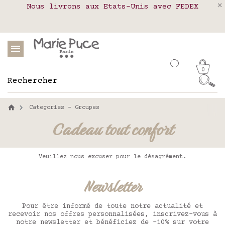
Nous livrons aux Etats-Unis avec FEDEX
Livraison en relais colis en France,
Notre site part en vacances !
Belgique, Luxembourg, Portugal et Espagne
Les commandes passées après le 4 août
seront expédiées le 26 août
0
Categories - Groupes
Cadeau tout confort
Veuillez nous excuser pour le désagrément.
Newsletter
Pour être informé de toute notre actualité et
recevoir nos offres personnalisées, inscrivez-vous à
notre newsletter et bénéficiez de -10% sur votre