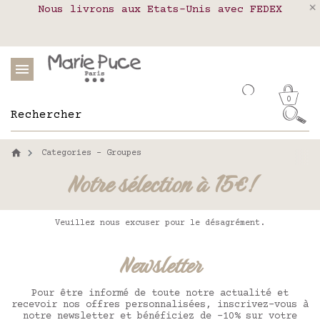
Nous livrons aux Etats-Unis avec FEDEX
Livraison en relais colis en France,
Notre site part en vacances !
Belgique, Luxembourg, Portugal et Espagne
Les commandes passées après le 4 août
seront expédiées le 26 août
0
Categories - Groupes
Notre sélection à 15€!
Veuillez nous excuser pour le désagrément.
Newsletter
Pour être informé de toute notre actualité et
recevoir nos offres personnalisées, inscrivez-vous à
notre newsletter et bénéficiez de -10% sur votre