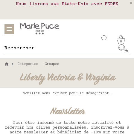
Nous livrons aux Etats-Unis avec FEDEX
Livraison en relais colis en France,
Notre site part en vacances !
Belgique, Luxembourg, Portugal et Espagne
Les commandes passées après le 4 août
seront expédiées le 26 août
0
Categories - Groupes
Liberty Victoria & Virginia
Veuillez nous excuser pour le désagrément.
Newsletter
Pour être informé de toute notre actualité et
recevoir nos offres personnalisées, inscrivez-vous à
notre newsletter et bénéficiez de -10% sur votre