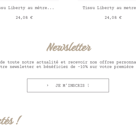
AJOUTER AU PANIER
AJOUTER AU PANIE
ssu Liberty au mètre...
Tissu Liberty au metre
Prix
Prix
24,08 €
24,08 €
erty Edith Rose bleu
Liberty Grace Emily
Newsletter
de toute notre actualité et recevoir nos offres personna
tre newsletter et bénéficiez de -10% sur votre première 
JE M'INSCRIS !
tés !