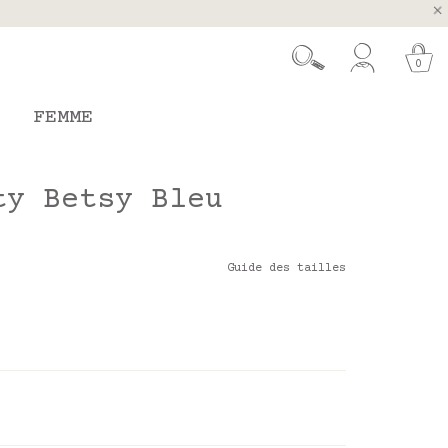
ugal et Espagne
 26 août
0
FEMME
ty Betsy Bleu
Guide des tailles