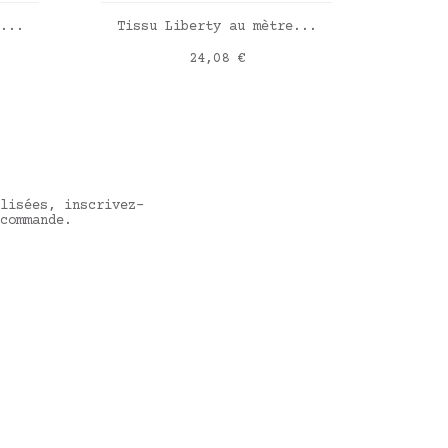
R
AJOUTER AU PANIER
...
Tissu Liberty au mètre...
Ti
Prix
24,08 €
 Bell
Liberty Aurora framboise
Liber
lisées, inscrivez-
commande.