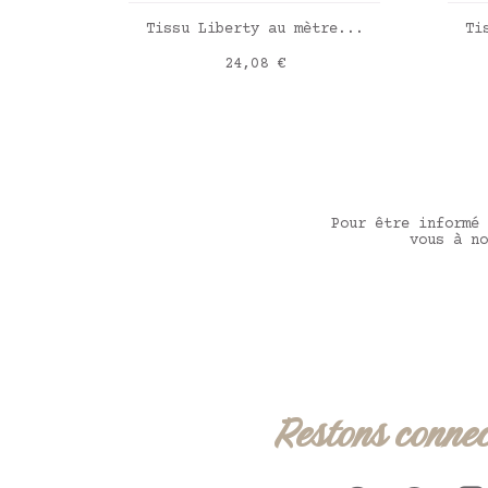
AJOUTER AU PANIER
Tissu Liberty au mètre...
Ti
Prix
24,08 €
Liberty Wiltshire Olive
Lib
Pour être informé 
vous à no
Restons connec