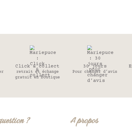
Click & collect
30 jours
E
er
retrait et échange
Pour changer d’avis
gratuit en boutique
question ?
A propos