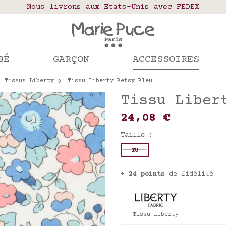
elais colis en France, Belgique, Luxembourg, Port
Nous livrons aux Etats-Unis avec FEDEX
Notre site part en vacances !
mandes passées après le 4 août seront expédiées le
BÉ
GARÇON
ACCESSOIRES
Tissus Liberty
Tissu Liberty Betsy Bleu
Tissu Liber
24,08 €
Taille :
TU
+ 24 points
de fidélité
Tissu Liberty