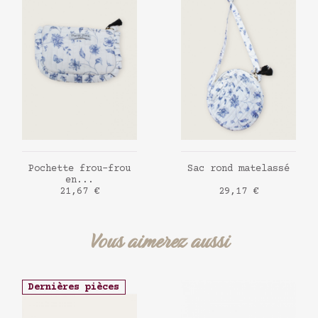
AJOUTER AU PANIER
AJOUTER AU PANIER
Pochette frou-frou
Sac rond matelassé
en...
Prix
Prix
21,67 €
29,17 €
Vous aimerez aussi
Dernières pièces