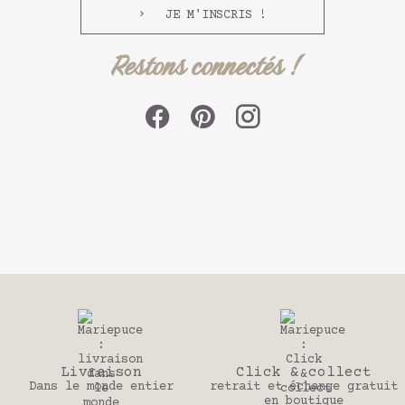
JE M'INSCRIS !
Restons connectés !
Click & collect
30 jours
tier
retrait et échange gratuit
Pour changer d’
en boutique