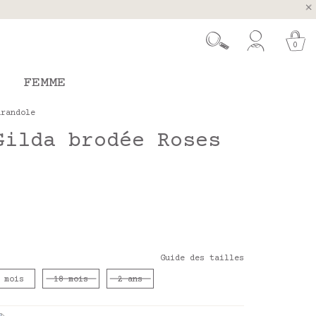
ugal et Espagne
 26 août
0
FEMME
arandole
Gilda brodée Roses
Guide des tailles
 mois
18 mois
2 ans