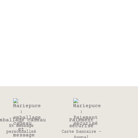
mballage cadeau
Paiement
sécurisé
Et message
personnalisé
Carte bancaire -
Paypal