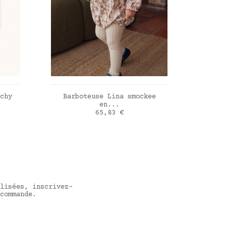
R
AJOUTER AU PANIER
chy
Barboteuse Lina smockee
Barb
en...
ase
Prix
65,83 €
Wild flowers
Blue 
lisées, inscrivez-
commande.