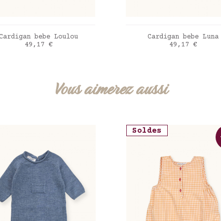
AJOUTER AU PANIER
AJOUTER AU PANIE
Cardigan bebe Loulou
Cardigan bebe Luna
Prix
Prix
49,17 €
49,17 €
t sauge
mauve
Vous aimerez aussi
Soldes