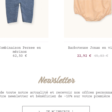
AJOUTER AU PANIER
AJOUTER AU PANIE
Combinaison Persee en
Barboteuse Jonas en vi
mérinos
Prix
Prix
Prix de b
62,50 €
22,92 €
45,83 €
ic blue
Limoncello checks
Newsletter
de toute notre actualité et recevoir nos offres personna
tre newsletter et bénéficiez de -10% sur votre première 