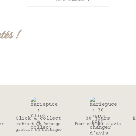
JE M'INSCRIS !
tés !
Click & collect
30 jours
E
er
retrait et échange
Pour changer d’avis
gratuit en boutique