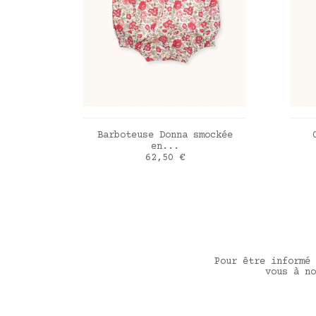
AJOUTER AU PANIER
Barboteuse Donna smockée
en...
Prix
62,50 €
Liberty Felicite poppy
Ant
Pour être informé 
vous à no