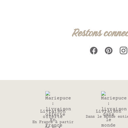
Restons connec
Livraison
Livraison
offerte
Dans le monde enti
En France à partir
de 80 €