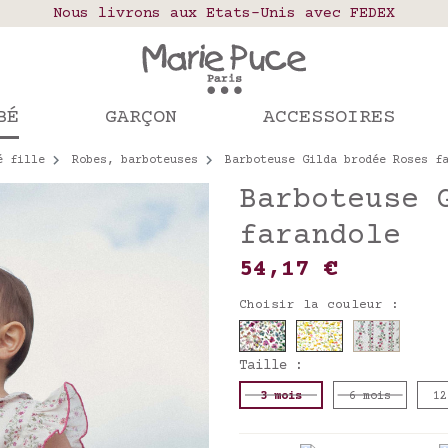
elais colis en France, Belgique, Luxembourg, Port
Nous livrons aux Etats-Unis avec FEDEX
Notre site part en vacances !
mandes passées après le 4 août seront expédiées le
BÉ
GARÇON
ACCESSOIRES
é fille
Robes, barboteuses
Barboteuse Gilda brodée Roses f
Barboteuse 
farandole
54,17 €
Choisir la couleur :
Taille :
3 mois
6 mois
12