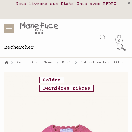
Nous livrons aux Etats-Unis avec FEDEX
Livraison en relais colis en France,
Notre site part en vacances !
Belgique, Luxembourg, Portugal et Espagne
Les commandes passées après le 4 août
seront expédiées le 26 août
0
Categories - Menu
Bébé
Collection bébé fille
Soldes
Dernières pièces