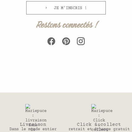
JE M'INSCRIS !
Restons connectés !
aison
Click & collect
30 j
nde entier
retrait et échange gratuit
Pour chan