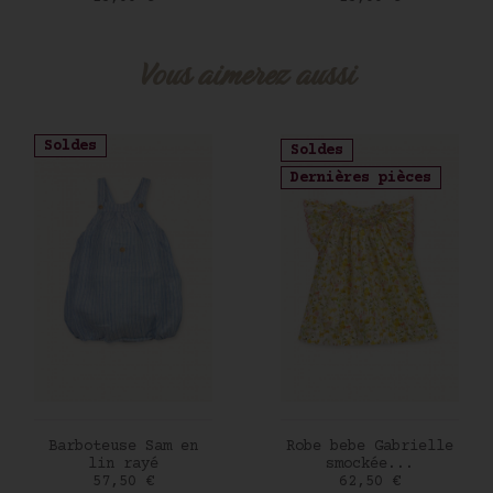
Vous aimerez aussi
Soldes
Soldes
Dernières pièces
AJOUTER AU PANIER
AJOUTER AU PANIER
Barboteuse Sam en
Robe bebe Gabrielle
lin rayé
smockée...
Prix
Prix
57,50 €
62,50 €