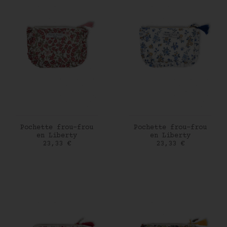
AJOUTER AU PANIER
AJOUTER AU PANIER
Pochette frou-frou
Pochette frou-frou
en Liberty
en Liberty
Prix
Prix
23,33 €
23,33 €