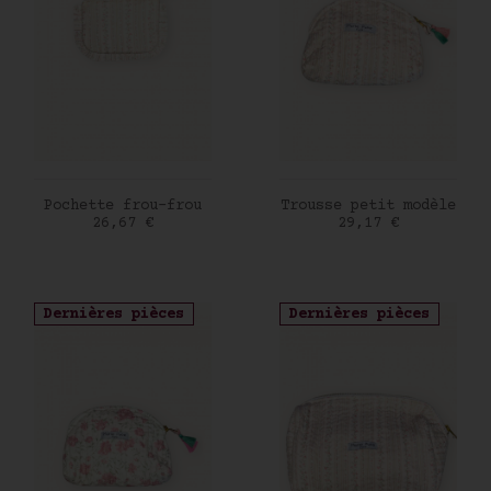
AJOUTER AU PANIER
AJOUTER AU PANIER
Pochette frou-frou
Trousse petit modèle
Prix
Prix
26,67 €
29,17 €
Dernières pièces
Dernières pièces