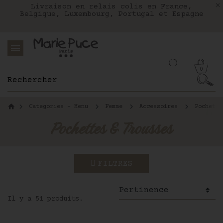
Nous livrons aux Etats-Unis avec FEDEX
Livraison en relais colis en France,
Notre site part en vacances !
Belgique, Luxembourg, Portugal et Espagne
Les commandes passées après le 4 août
seront expédiées le 26 août
0
Categories - Menu
Femme
Accessoires
Pochette
Pochettes & Trousses
FILTRES
Il y a 51 produits.