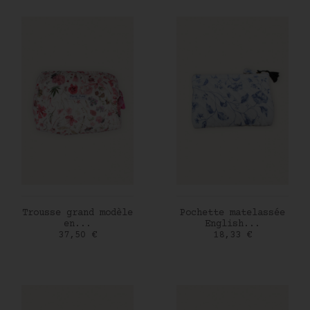
AJOUTER AU PANIER
AJOUTER AU PANIER
Trousse grand modèle
Pochette matelassée
en...
English...
Prix
Prix
37,50 €
18,33 €