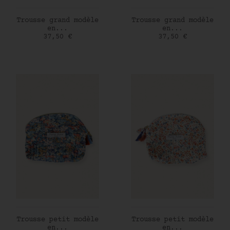
AJOUTER AU PANIER
AJOUTER AU PANIER
Trousse grand modèle
Trousse grand modèle
en...
en...
Prix
Prix
37,50 €
37,50 €
AJOUTER AU PANIER
AJOUTER AU PANIER
Trousse petit modèle
Trousse petit modèle
en...
en...