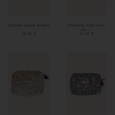
AJOUTER AU PANIER
AJOUTER AU PANIER
Trousse grand modèle
Pochette frou-frou
en...
Prix
Prix
32,50 €
21,67 €