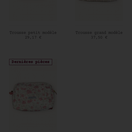
AJOUTER AU PANIER
AJOUTER AU PANIER
Trousse petit modèle
Trousse grand modèle
Prix
Prix
29,17 €
37,50 €
Dernières pièces