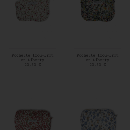
AJOUTER AU PANIER
AJOUTER AU PANIER
Pochette frou-frou
Pochette frou-frou
en Liberty
en Liberty
Prix
Prix
23,33 €
23,33 €