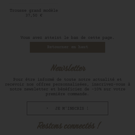
AJOUTER AU PANIER
Trousse grand modèle
Prix
37,50 €
Vous avez atteint le bas de cette page.
Retourner en haut
Newsletter
Pour être informé de toute notre actualité et
recevoir nos offres personnalisées, inscrivez-vous à
notre newsletter et bénéficiez de -10% sur votre
première commande.
JE M'INSCRIS !
Restons connectés !