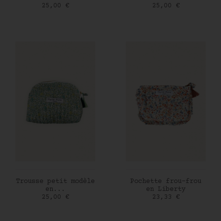
Prix
Prix
25,00 €
25,00 €
AJOUTER AU PANIER
AJOUTER AU PANIER
Trousse petit modèle
Pochette frou-frou
en...
en Liberty
Prix
Prix
25,00 €
23,33 €