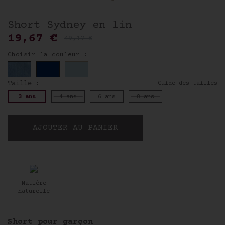
Short Sydney en lin
19,67 €
49,17 €
Choisir la couleur :
Taille :
Guide des tailles
3 ans
4 ans
6 ans
8 ans
AJOUTER AU PANIER
Matière
naturelle
Short pour garçon