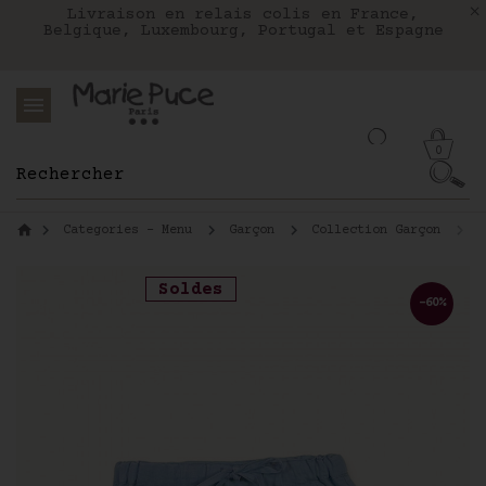
Nous livrons aux Etats-Unis avec FEDEX
Livraison en relais colis en France,
Notre site part en vacances !
Belgique, Luxembourg, Portugal et Espagne
Les commandes passées après le 4 août
seront expédiées le 26 août
0
Categories - Menu
Garçon
Collection Garçon
P
Soldes
-60%