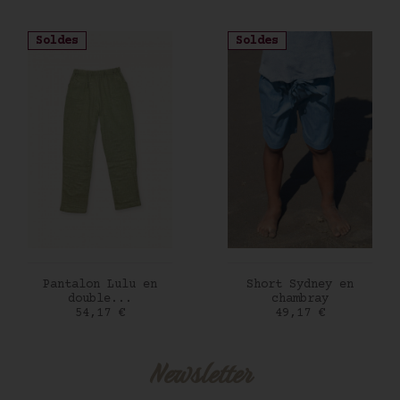
Soldes
Soldes
AJOUTER AU PANIER
AJOUTER AU PANIER
Pantalon Lulu en
Short Sydney en
double...
chambray
Prix
Prix
54,17 €
49,17 €
Newsletter