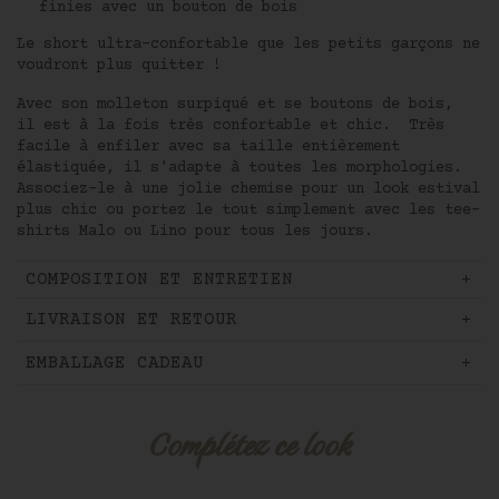
finies avec un bouton de bois
Le short ultra-confortable que les petits garçons ne
voudront plus quitter !
Avec son molleton surpiqué et se boutons de bois,
il est à la fois très confortable et chic. Très
facile à enfiler avec sa taille entièrement
élastiquée, il s'adapte à toutes les morphologies.
Associez-le à une jolie chemise pour un look estival
plus chic ou portez le tout simplement avec les tee-
shirts Malo ou Lino pour tous les jours.
COMPOSITION ET ENTRETIEN
LIVRAISON ET RETOUR
Newsletter
EMBALLAGE CADEAU
Pour être informé de toute
notre actualité et recevoir
Complétez ce look
nos offres personnalisées,
inscrivez-vous à notre
newsletter.
Vous bénéficierez de - 10 %