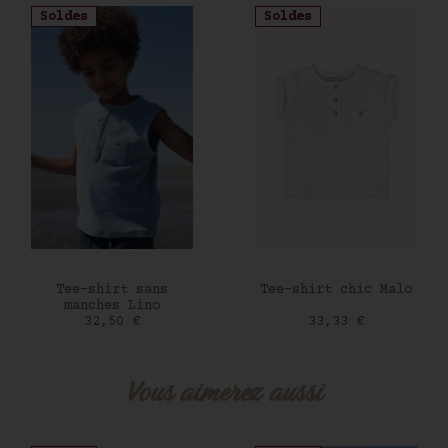
sur votre première commande !
Soldes
Soldes
J'accepte les conditions générales
et la politique
de confidentialité.
Protection
des données personnelles
AJOUTER AU PANIER
AJOUTER AU PANIER
Tee-shirt sans
Tee-shirt chic Malo
manches Lino
Prix
Prix
32,50 €
33,33 €
Vous aimerez aussi