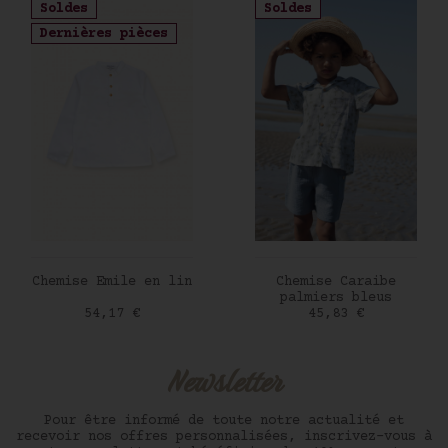
Soldes
Soldes
Dernières pièces
AJOUTER AU PANIER
AJOUTER AU PANIER
Chemise Emile en lin
Chemise Caraibe
palmiers bleus
Prix
Prix
54,17 €
45,83 €
Newsletter
Pour être informé de toute notre actualité et
recevoir nos offres personnalisées, inscrivez-vous à