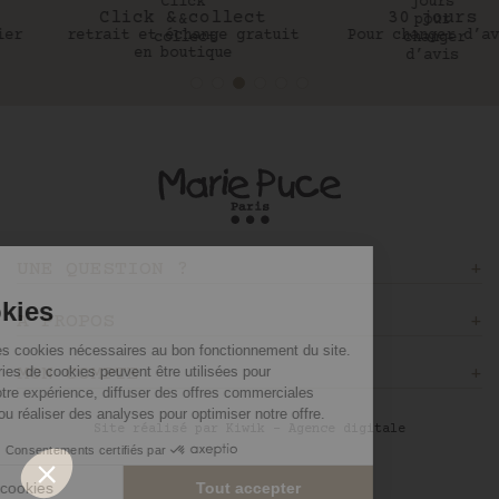
Click & collect
30 jours
retrait et échange gratuit
Pour changer d’avis
en boutique
UNE QUESTION ?
A PROPOS
MON COMPTE
Site réalisé par Kiwik - Agence digitale