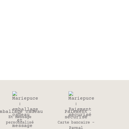
mballage cadeau
Paiement
sécurisé
Et message
personnalisé
Carte bancaire -
Paypal