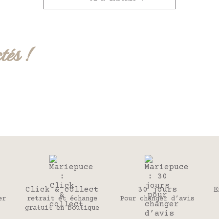
tés !
Click & collect
30 jours
E
er
retrait et échange
Pour changer d’avis
gratuit en boutique