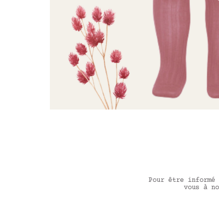
Pour être informé 
vous à no