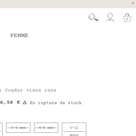
ugal et Espagne
 26 août
0
FEMME
s Condor vieux rose
6,58 €
En rupture de stock
3-4 ans
4-6 ans
6-12
mois