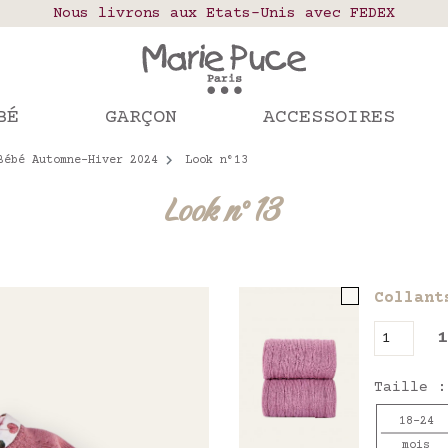
elais colis en France, Belgique, Luxembourg, Port
Nous livrons aux Etats-Unis avec FEDEX
Notre site part en vacances !
mandes passées après le 4 août seront expédiées le
BÉ
GARÇON
ACCESSOIRES
Bébé Automne-Hiver 2024
Look n°13
Look n°13
Collant
1
Taille :
18-24
mois