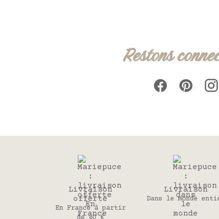
Restons connec
Livraison
Livraison
offerte
Dans le monde enti
En France à partir
de 80 €