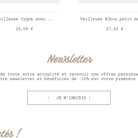
AJOUTER AU PANIER
AJOUTER AU PANIE
eilleuse Cygne avec...
Veilleuse Hibou petit m
Prix
Prix
29,08 €
27,42 €
Newsletter
de toute notre actualité et recevoir nos offres personna
tre newsletter et bénéficiez de -10% sur votre première 
JE M'INSCRIS !
tés !