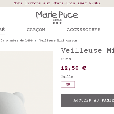
elais colis en France, Belgique, Luxembourg, Port
Nous livrons aux Etats-Unis avec FEDEX
Notre site part en vacances !
mandes passées après le 4 août seront expédiées le
BÉ
GARÇON
ACCESSOIRES
La chambre de bébé
Veilleuse Mini ourson
Veilleuse M
Ours
12,50 €
Taille :
TU
AJOUTER AU PANI