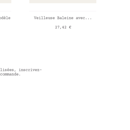
R
AJOUTER AU PANIER
odèle
Veilleuse Baleine avec...
Carr
Prix
27,42 €
lisées, inscrivez-
commande.