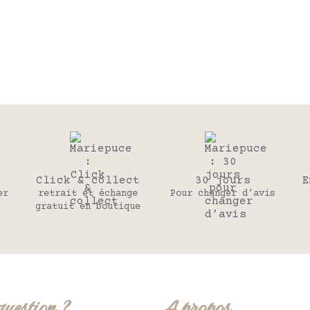
Click & collect
30 jours
E
er
retrait et échange
Pour changer d’avis
gratuit en boutique
question ?
A propos