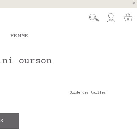
ugal et Espagne
 26 août
0
FEMME
ini ourson
Guide des tailles
ER