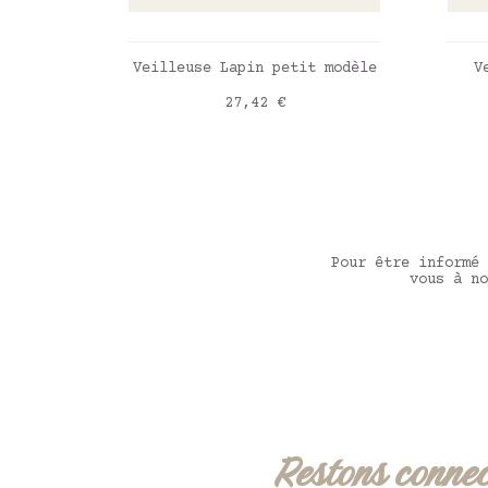
AJOUTER AU PANIER
Veilleuse Lapin petit modèle
V
Prix
27,42 €
Pour être informé 
vous à no
Restons connec