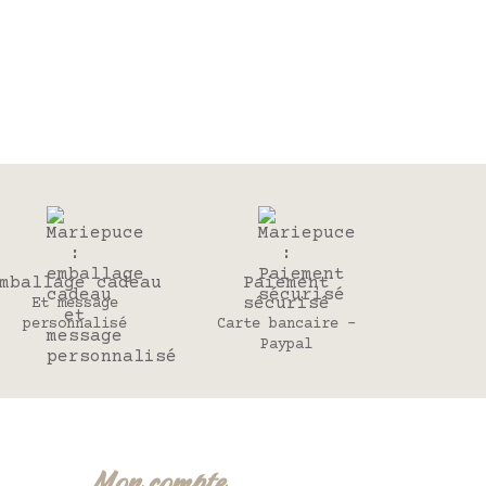
mballage cadeau
Paiement
sécurisé
Et message
personnalisé
Carte bancaire -
Paypal
Mon compte