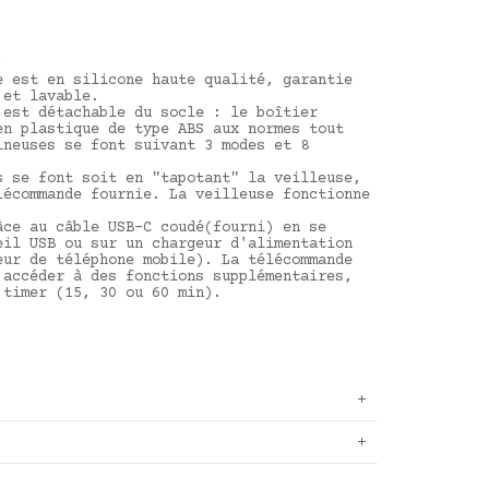
n
e est en silicone haute qualité, garantie
 et lavable.
 est détachable du socle : le boîtier
en plastique de type ABS aux normes tout
ineuses se font suivant 3 modes et 8
s se font soit en "tapotant" la veilleuse,
lécommande fournie. La veilleuse fonctionne
âce au câble USB-C coudé(fourni) en se
eil USB ou sur un chargeur d'alimentation
eur de téléphone mobile). La télécommande
'accéder à des fonctions supplémentaires,
 timer (15, 30 ou 60 min).